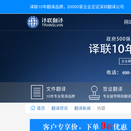
译联10年翻译品牌，20000家企业见证深圳翻译公司
网
合同翻译
陪同翻译
手册翻译
展会翻译
翻译新闻
文件翻译
广交会翻译
留学材料翻译
常用语种翻译
签
英文翻译
日语翻译
录取通知书翻译
银行
韩语翻译
法语翻译
国外录取通知书翻译
驾照
俄语翻译
德语翻译
成绩单翻译
国外
文件翻译
签证翻译
毕业证翻译
疫苗
10年专业笔译品牌
专业留学移民翻译
户口本翻译
新冠
首页
翻译资讯
翻译新闻
内容
学位证翻译
核酸
身份证翻译
核酸
译