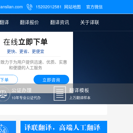
ranslian.com
15202012581
网站地图
官方微信

翻译
翻译报价
翻译资讯
关于译联
在线
立即下单
翻译
公证样本
笔译翻译报价
翻译模板
联系我们
更快、更省、更便宜
阿拉伯语翻译
译致力于为用户提供迅速、优质、实惠
和便捷的人工服务
下单
立即咨询
公证办理
翻译模板
10年专业公证代办
上万翻译样本