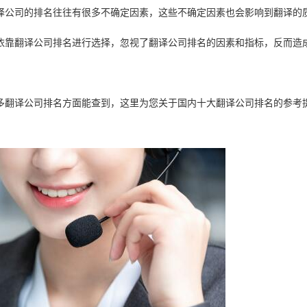
译公司的排名往往有很多不确定因素，这些不确定因素也会影响到翻译的
依靠翻译公司排名进行选择，忽视了翻译公司排名的因素和指标，反而造
多翻译公司排名方面能查到，这里为您关于国内十大翻译公司排名的参考