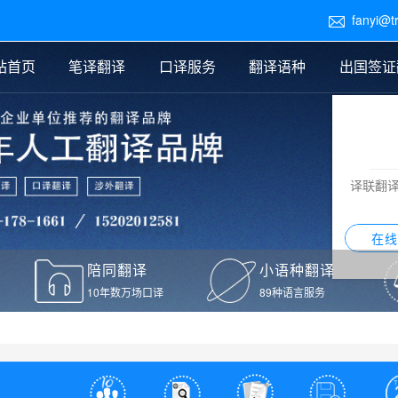
fanyi@t

站首页
笔译翻译
口译服务
翻译语种
出国签证
医学翻译
交替传译
口译新闻
法律翻译
同声传译
证件翻译报价
签证翻译
说明书翻译
译员外派
标书翻译
口译翻译报价
留学翻译
图纸
证材料翻译
小语种翻译
老挝语翻译
泰语翻译
西班牙语翻译
流水翻译
译联翻
意大利语翻译
葡萄牙语翻译
希伯来语翻译
翻译
在线
驾照翻译
陪同翻译
小语种翻译
本翻译
10年数万场口译
89种语言服务
疫苗接种证明翻译
检测报告翻译
检测报告英文版翻