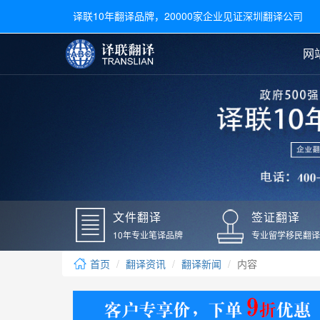
译联10年翻译品牌，20000家企业见证深圳翻译公司
网
合同翻译
陪同翻译
手册翻译
展会翻译
翻译新闻
文件翻译
广交会翻译
留学材料翻译
常用语种翻译
签
英文翻译
日语翻译
录取通知书翻译
银行
韩语翻译
法语翻译
国外录取通知书翻译
驾照
俄语翻译
德语翻译
成绩单翻译
国外
文件翻译
签证翻译
毕业证翻译
疫苗
10年专业笔译品牌
专业留学移民翻译
户口本翻译
新冠
首页
翻译资讯
翻译新闻
内容
学位证翻译
核酸
身份证翻译
核酸
译