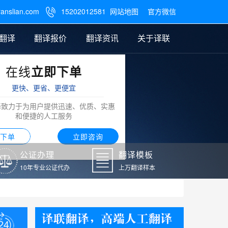
ranslian.com
15202012581
网站地图
官方微信

翻译
翻译报价
翻译资讯
关于译联
在线
立即下单
翻译
公证样本
笔译翻译报价
翻译模板
联系我们
更快、更省、更便宜
阿拉伯语翻译
译致力于为用户提供迅速、优质、实惠
和便捷的人工服务
下单
立即咨询
公证办理
翻译模板
10年专业公证代办
上万翻译样本