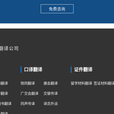
免费咨询
翻译公司
口译翻译
证件翻译
册翻译
陪同翻译
展会翻译
留学材料翻译
签证材料翻
学翻译
广交会翻译
交替传译
明书翻译
同声传译
译员外派
纸翻译