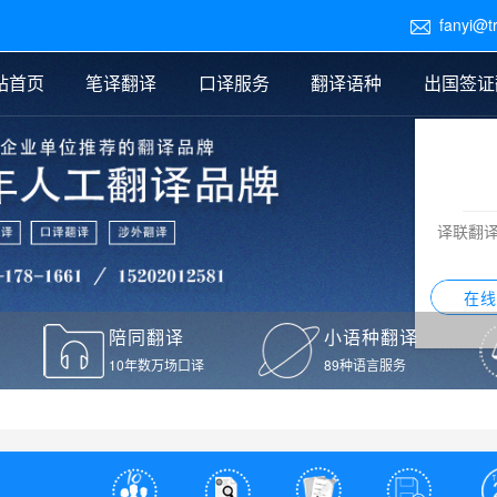
fanyi@t

站首页
笔译翻译
口译服务
翻译语种
出国签证
医学翻译
交替传译
口译新闻
法律翻译
同声传译
证件翻译报价
签证翻译
说明书翻译
译员外派
标书翻译
口译翻译报价
留学翻译
图纸
证材料翻译
小语种翻译
老挝语翻译
泰语翻译
西班牙语翻译
流水翻译
译联翻
意大利语翻译
葡萄牙语翻译
希伯来语翻译
翻译
在线
驾照翻译
陪同翻译
小语种翻译
本翻译
10年数万场口译
89种语言服务
疫苗接种证明翻译
检测报告翻译
检测报告英文版翻