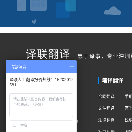
译联翻译
忠于译事，专业深圳
请您留言
联系我们
笔译翻译
译联人工翻译报价热线：15202012
581
客户服务
合同翻译
手
400电话：400-178-1661
文件翻译
医
手机/微信：15202012581
法律翻译
说
Email：fanyi@translian.com
标书翻译
图