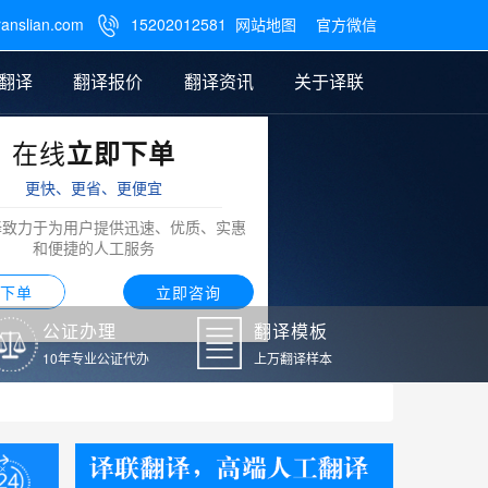
ranslian.com
15202012581
网站地图
官方微信

翻译
翻译报价
翻译资讯
关于译联
在线
立即下单
翻译
公证样本
笔译翻译报价
翻译模板
联系我们
更快、更省、更便宜
阿拉伯语翻译
译致力于为用户提供迅速、优质、实惠
和便捷的人工服务
下单
立即咨询
公证办理
翻译模板
10年专业公证代办
上万翻译样本