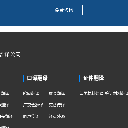
免费咨询
翻译公司
口译翻译
证件翻译
册翻译
陪同翻译
展会翻译
留学材料翻译
签证材料翻
学翻译
广交会翻译
交替传译
明书翻译
同声传译
译员外派
纸翻译