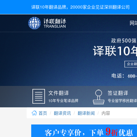
译联10年翻译品牌，20000家企业见证深圳翻译公司
网
合同翻译
陪同翻译
手册翻译
展会翻译
翻译新闻
文件翻译
广交会翻译
留学材料翻译
常用语种翻译
签
英文翻译
日语翻译
录取通知书翻译
银行
韩语翻译
法语翻译
国外录取通知书翻译
驾照
俄语翻译
德语翻译
成绩单翻译
国外
文件翻译
签证翻译
毕业证翻译
疫苗
10年专业笔译品牌
专业留学移民翻译
户口本翻译
新冠
首页
翻译资讯
翻译新闻
内容
学位证翻译
核酸
身份证翻译
核酸
译