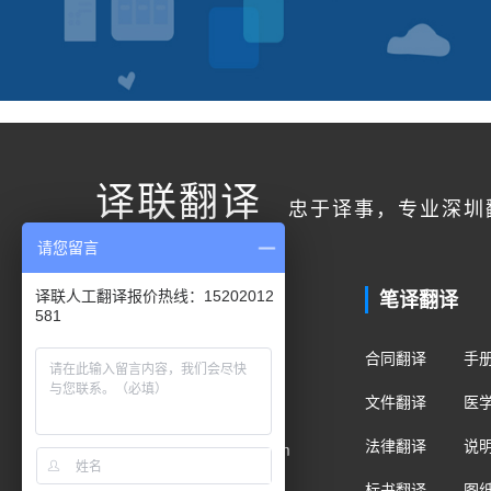
译联翻译
忠于译事，专业深圳
请您留言
联系我们
笔译翻译
译联人工翻译报价热线：15202012
581
客户服务
合同翻译
手
400电话：400-178-1661
文件翻译
医
手机/微信：15202012581
法律翻译
说
Email：fanyi@translian.com
标书翻译
图