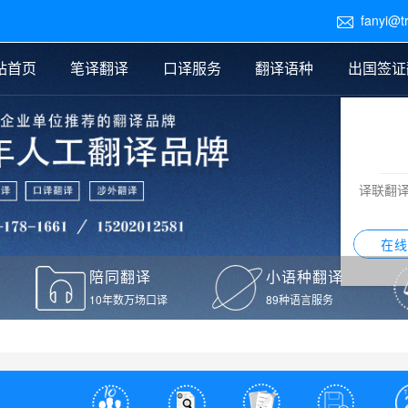
fanyi@t

站首页
笔译翻译
口译服务
翻译语种
出国签证
医学翻译
交替传译
口译新闻
法律翻译
同声传译
证件翻译报价
签证翻译
说明书翻译
译员外派
标书翻译
口译翻译报价
留学翻译
图纸
证材料翻译
小语种翻译
老挝语翻译
泰语翻译
西班牙语翻译
流水翻译
译联翻
意大利语翻译
葡萄牙语翻译
希伯来语翻译
翻译
在线
驾照翻译
陪同翻译
小语种翻译
本翻译
10年数万场口译
89种语言服务
疫苗接种证明翻译
检测报告翻译
检测报告英文版翻