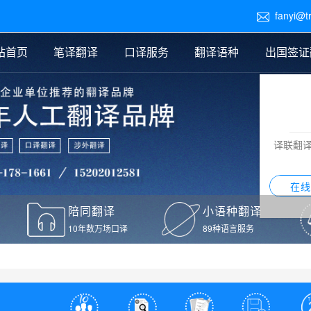
fanyi@t

站首页
笔译翻译
口译服务
翻译语种
出国签证
医学翻译
交替传译
口译新闻
法律翻译
同声传译
证件翻译报价
签证翻译
说明书翻译
译员外派
标书翻译
口译翻译报价
留学翻译
图纸
证材料翻译
小语种翻译
老挝语翻译
泰语翻译
西班牙语翻译
流水翻译
译联翻
意大利语翻译
葡萄牙语翻译
希伯来语翻译
翻译
在线
驾照翻译
陪同翻译
小语种翻译
本翻译
10年数万场口译
89种语言服务
疫苗接种证明翻译
检测报告翻译
检测报告英文版翻