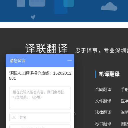
译联翻译
忠于译事，专业深圳
请您留言
联系我们
笔译翻译
译联人工翻译报价热线：15202012
581
客户服务
合同翻译
手
400电话：400-178-1661
文件翻译
医
手机/微信：15202012581
法律翻译
说
Email：fanyi@translian.com
标书翻译
图