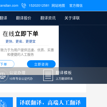
ranslian.com
15202012581
网站地图
官方微信

翻译
翻译报价
翻译资讯
关于译联
在线
立即下单
翻译
公证样本
笔译翻译报价
翻译模板
联系我们
更快、更省、更便宜
阿拉伯语翻译
译致力于为用户提供迅速、优质、实惠
和便捷的人工服务
下单
立即咨询
公证办理
翻译模板
10年专业公证代办
上万翻译样本