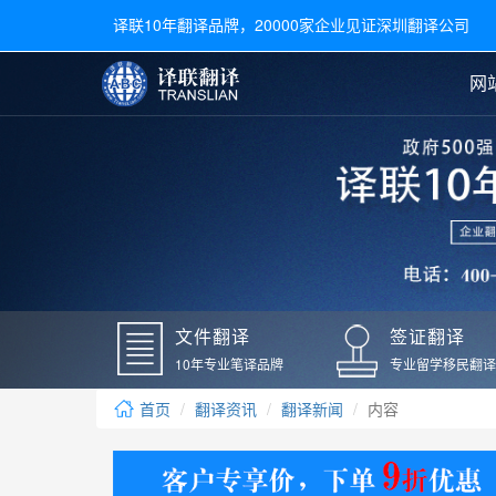
译联10年翻译品牌，20000家企业见证深圳翻译公司
网
合同翻译
陪同翻译
手册翻译
展会翻译
翻译新闻
文件翻译
广交会翻译
留学材料翻译
常用语种翻译
签
英文翻译
日语翻译
录取通知书翻译
银行
韩语翻译
法语翻译
国外录取通知书翻译
驾照
俄语翻译
德语翻译
成绩单翻译
国外
文件翻译
签证翻译
毕业证翻译
疫苗
10年专业笔译品牌
专业留学移民翻译
户口本翻译
新冠
首页
翻译资讯
翻译新闻
内容
学位证翻译
核酸
身份证翻译
核酸
译