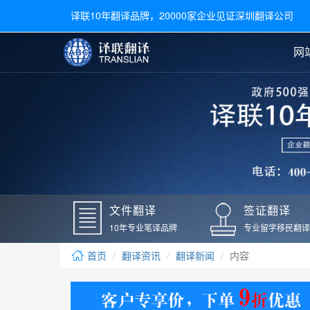
译联10年翻译品牌，20000家企业见证深圳翻译公司
网
合同翻译
陪同翻译
手册翻译
展会翻译
翻译新闻
文件翻译
广交会翻译
留学材料翻译
常用语种翻译
签
英文翻译
日语翻译
录取通知书翻译
银行
韩语翻译
法语翻译
国外录取通知书翻译
驾照
俄语翻译
德语翻译
成绩单翻译
国外
文件翻译
签证翻译
毕业证翻译
疫苗
10年专业笔译品牌
专业留学移民翻译
户口本翻译
新冠
首页
翻译资讯
翻译新闻
内容
学位证翻译
核酸
身份证翻译
核酸
译