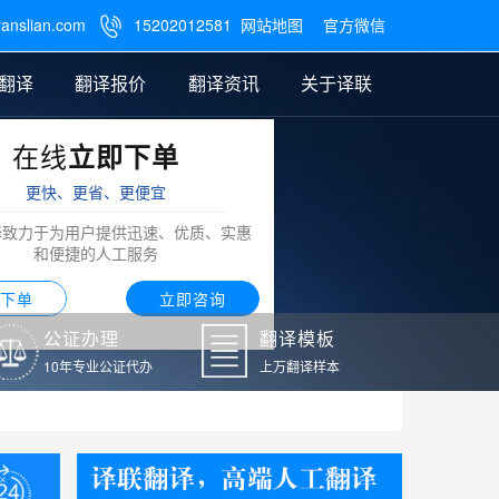
ranslian.com
15202012581
网站地图
官方微信

翻译
翻译报价
翻译资讯
关于译联
在线
立即下单
翻译
公证样本
笔译翻译报价
翻译模板
联系我们
更快、更省、更便宜
阿拉伯语翻译
译致力于为用户提供迅速、优质、实惠
和便捷的人工服务
下单
立即咨询
公证办理
翻译模板
10年专业公证代办
上万翻译样本