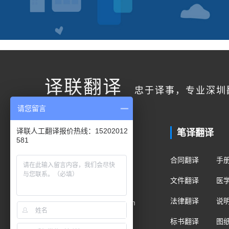
译联翻译
忠于译事，专业深圳
请您留言
联系我们
笔译翻译
译联人工翻译报价热线：15202012
581
客户服务
合同翻译
手
400电话：400-178-1661
文件翻译
医
手机/微信：15202012581
法律翻译
说
Email：fanyi@translian.com
标书翻译
图