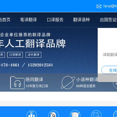
fanyi@t

站首页
笔译翻译
口译服务
翻译语种
出国签证
医学翻译
交替传译
口译新闻
法律翻译
同声传译
证件翻译报价
签证翻译
说明书翻译
译员外派
标书翻译
口译翻译报价
留学翻译
图纸
证材料翻译
小语种翻译
老挝语翻译
泰语翻译
西班牙语翻译
流水翻译
译联翻
意大利语翻译
葡萄牙语翻译
希伯来语翻译
翻译
在线
驾照翻译
陪同翻译
小语种翻译
本翻译
10年数万场口译
89种语言服务
疫苗接种证明翻译
检测报告翻译
检测报告英文版翻