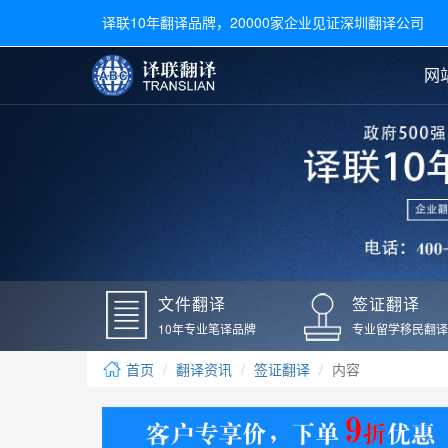
译联10年翻译品牌，20000家企业见证深圳翻译公司
网
合同翻译
陪同翻译
手册翻译
展会翻译
翻译新闻
文件翻译
广交会翻译
留学材料翻译
常用语种翻译
签
英文翻译
日语翻译
录取通知书翻译
银行
韩语翻译
法语翻译
国外录取通知书翻译
驾照
俄语翻译
德语翻译
成绩单翻译
国外
文件翻译
签证翻译
毕业证翻译
疫苗
10年专业笔译品牌
专业留学移民翻译
户口本翻译
新冠
首页
翻译资讯
签证翻译
内容
学位证翻译
核酸
身份证翻译
核酸
译