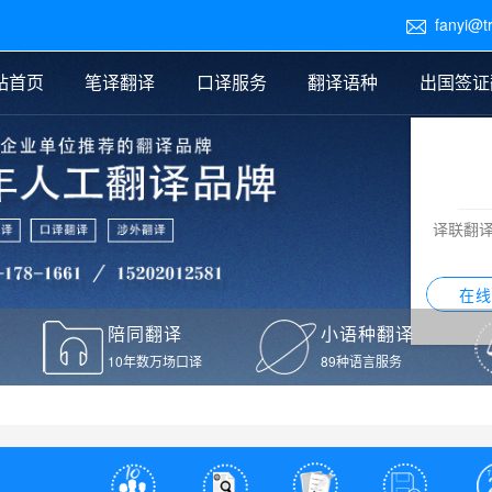
fanyi@t

站首页
笔译翻译
口译服务
翻译语种
出国签证
医学翻译
交替传译
口译新闻
法律翻译
同声传译
证件翻译报价
签证翻译
说明书翻译
译员外派
标书翻译
口译翻译报价
留学翻译
图纸
证材料翻译
小语种翻译
老挝语翻译
泰语翻译
西班牙语翻译
流水翻译
译联翻
意大利语翻译
葡萄牙语翻译
希伯来语翻译
翻译
在线
驾照翻译
陪同翻译
小语种翻译
本翻译
10年数万场口译
89种语言服务
疫苗接种证明翻译
检测报告翻译
检测报告英文版翻