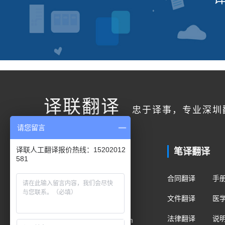
译联翻译
忠于译事，专业深圳
请您留言
联系我们
笔译翻译
译联人工翻译报价热线：15202012
581
客户服务
合同翻译
手
400电话：400-178-1661
文件翻译
医
手机/微信：15202012581
法律翻译
说
Email：fanyi@translian.com