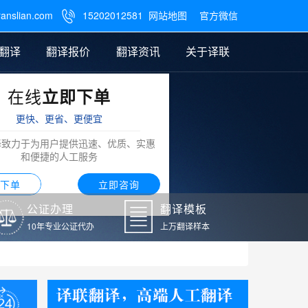
ranslian.com
15202012581
网站地图
官方微信

翻译
翻译报价
翻译资讯
关于译联
在线
立即下单
翻译
公证样本
笔译翻译报价
翻译模板
联系我们
更快、更省、更便宜
阿拉伯语翻译
译致力于为用户提供迅速、优质、实惠
和便捷的人工服务
下单
立即咨询
公证办理
翻译模板
10年专业公证代办
上万翻译样本