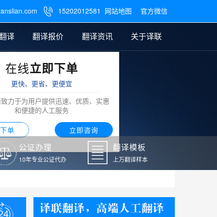
ranslian.com
15202012581
网站地图
官方微信

翻译
翻译报价
翻译资讯
关于译联
在线
立即下单
翻译
公证样本
笔译翻译报价
翻译模板
联系我们
更快、更省、更便宜
阿拉伯语翻译
译致力于为用户提供迅速、优质、实惠
和便捷的人工服务
下单
立即咨询
公证办理
翻译模板
10年专业公证代办
上万翻译样本