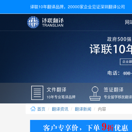
译联10年翻译品牌，20000家企业见证深圳翻译公司
网
合同翻译
陪同翻译
手册翻译
展会翻译
翻译新闻
文件翻译
广交会翻译
留学材料翻译
常用语种翻译
签
英文翻译
日语翻译
录取通知书翻译
银行
韩语翻译
法语翻译
国外录取通知书翻译
驾照
俄语翻译
德语翻译
成绩单翻译
国外
文件翻译
签证翻译
毕业证翻译
疫苗
10年专业笔译品牌
专业留学移民翻译
户口本翻译
新冠
首页
翻译资讯
翻译新闻
内容
学位证翻译
核酸
身份证翻译
核酸
译