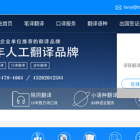
fanyi@t

站首页
笔译翻译
口译服务
翻译语种
出国签证
医学翻译
交替传译
口译新闻
法律翻译
同声传译
证件翻译报价
签证翻译
说明书翻译
译员外派
标书翻译
口译翻译报价
留学翻译
图纸
证材料翻译
小语种翻译
老挝语翻译
泰语翻译
西班牙语翻译
流水翻译
译联翻
意大利语翻译
葡萄牙语翻译
希伯来语翻译
翻译
在线
驾照翻译
陪同翻译
小语种翻译
本翻译
10年数万场口译
89种语言服务
疫苗接种证明翻译
检测报告翻译
检测报告英文版翻