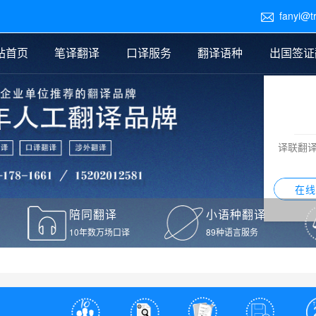
fanyi@t

站首页
笔译翻译
口译服务
翻译语种
出国签证
医学翻译
交替传译
口译新闻
法律翻译
同声传译
证件翻译报价
签证翻译
说明书翻译
译员外派
标书翻译
口译翻译报价
留学翻译
图纸
证材料翻译
小语种翻译
老挝语翻译
泰语翻译
西班牙语翻译
流水翻译
译联翻
意大利语翻译
葡萄牙语翻译
希伯来语翻译
翻译
在线
驾照翻译
陪同翻译
小语种翻译
本翻译
10年数万场口译
89种语言服务
疫苗接种证明翻译
检测报告翻译
检测报告英文版翻