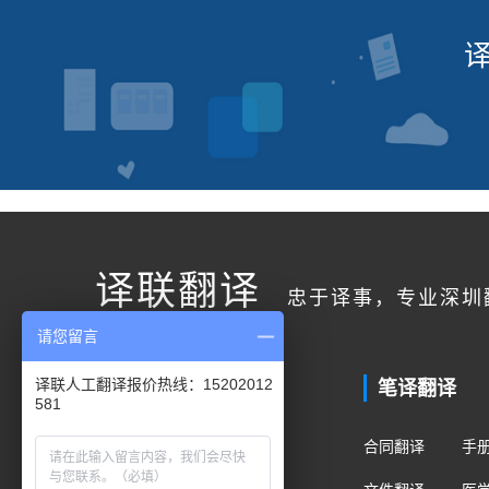
译联翻译
忠于译事，专业深圳
请您留言
联系我们
笔译翻译
译联人工翻译报价热线：15202012
581
客户服务
合同翻译
手
400电话：400-178-1661
文件翻译
医