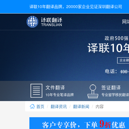
译联10年翻译品牌，20000家企业见证深圳翻译公司
网
合同翻译
陪同翻译
手册翻译
展会翻译
翻译新闻
文件翻译
广交会翻译
留学材料翻译
常用语种翻译
签
英文翻译
日语翻译
录取通知书翻译
银行
韩语翻译
法语翻译
国外录取通知书翻译
驾照
俄语翻译
德语翻译
成绩单翻译
国外
文件翻译
签证翻译
毕业证翻译
疫苗
10年专业笔译品牌
专业留学移民翻译
户口本翻译
新冠
首页
翻译资讯
翻译新闻
内容
学位证翻译
核酸
身份证翻译
核酸
译