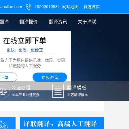
ranslian.com
15202012581
网站地图
官方微信

翻译
翻译报价
翻译资讯
关于译联
在线
立即下单
翻译
公证样本
笔译翻译报价
翻译模板
联系我们
更快、更省、更便宜
阿拉伯语翻译
译致力于为用户提供迅速、优质、实惠
和便捷的人工服务
下单
立即咨询
公证办理
翻译模板
10年专业公证代办
上万翻译样本