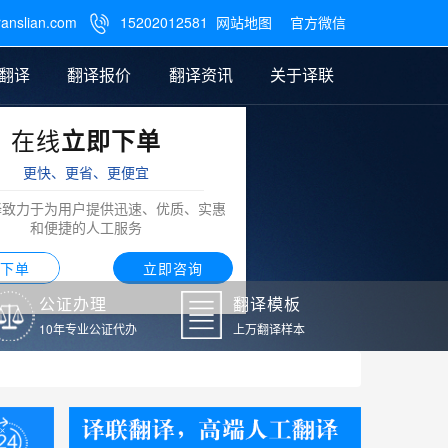
ranslian.com
15202012581
网站地图
官方微信

翻译
翻译报价
翻译资讯
关于译联
在线
立即下单
翻译
公证样本
笔译翻译报价
翻译模板
联系我们
更快、更省、更便宜
阿拉伯语翻译
译致力于为用户提供迅速、优质、实惠
和便捷的人工服务
下单
立即咨询
公证办理
翻译模板
10年专业公证代办
上万翻译样本