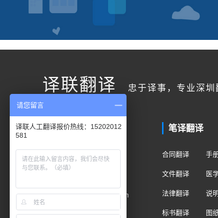
译联翻译
忠于译事，专业深圳
请您留言
联系我们
笔译翻译
译联人工翻译报价热线：15202012
581
客户服务
合同翻译
手
400电话：400-178-1661
文件翻译
医
手机/微信：15202012581
法律翻译
说
Email：fanyi@translian.com
标书翻译
图