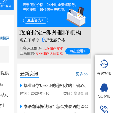
明翻译

最新资讯
在线客服
司提供
更多 >>
扰。

毕业证学历公证的秘密攻略！省心、省力、省时，
时间：2026-01-16
类目：翻译新闻
际认可
QQ客服
附上
泰语翻译挣钱吗？怎么找泰语翻译公司翻译
