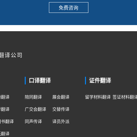
免费咨询
翻译公司
口译翻译
证件翻译
册翻译
陪同翻译
展会翻译
留学材料翻译
签证材料翻
学翻译
广交会翻译
交替传译
明书翻译
同声传译
译员外派
纸翻译