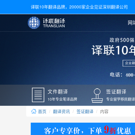
译联10年翻译品牌，20000家企业见证深圳翻译公司
网
合同翻译
陪同翻译
手册翻译
展会翻译
翻译新闻
文件翻译
广交会翻译
留学材料翻译
常用语种翻译
签
英文翻译
日语翻译
录取通知书翻译
银行
韩语翻译
法语翻译
国外录取通知书翻译
驾照
俄语翻译
德语翻译
成绩单翻译
国外
文件翻译
签证翻译
毕业证翻译
疫苗
10年专业笔译品牌
专业留学移民翻译
户口本翻译
新冠
首页
翻译资讯
签证翻译
内容
学位证翻译
核酸
身份证翻译
核酸
译