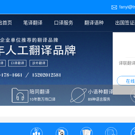
fanyi@t

站首页
笔译翻译
口译服务
翻译语种
出国签证
医学翻译
交替传译
口译新闻
法律翻译
同声传译
证件翻译报价
签证翻译
说明书翻译
译员外派
标书翻译
口译翻译报价
留学翻译
图纸
证材料翻译
小语种翻译
老挝语翻译
泰语翻译
西班牙语翻译
流水翻译
译联翻
意大利语翻译
葡萄牙语翻译
希伯来语翻译
翻译
在线
驾照翻译
陪同翻译
小语种翻译
本翻译
10年数万场口译
89种语言服务
疫苗接种证明翻译
检测报告翻译
检测报告英文版翻