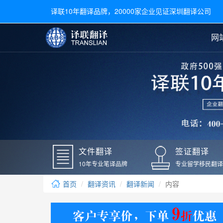
译联10年翻译品牌，20000家企业见证深圳翻译公司
网
合同翻译
陪同翻译
手册翻译
展会翻译
翻译新闻
文件翻译
广交会翻译
留学材料翻译
常用语种翻译
签
英文翻译
日语翻译
录取通知书翻译
银行
韩语翻译
法语翻译
国外录取通知书翻译
驾照
俄语翻译
德语翻译
成绩单翻译
国外
文件翻译
签证翻译
毕业证翻译
疫苗
10年专业笔译品牌
专业留学移民翻译
户口本翻译
新冠
首页
翻译资讯
翻译新闻
内容
学位证翻译
核酸
身份证翻译
核酸
译