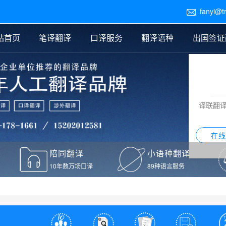
fanyi@t

站首页
笔译翻译
口译服务
翻译语种
出国签证
医学翻译
交替传译
口译新闻
法律翻译
同声传译
证件翻译报价
签证翻译
说明书翻译
译员外派
标书翻译
口译翻译报价
留学翻译
图纸
证材料翻译
小语种翻译
老挝语翻译
泰语翻译
西班牙语翻译
流水翻译
译联翻
意大利语翻译
葡萄牙语翻译
希伯来语翻译
翻译
在线
驾照翻译
陪同翻译
小语种翻译
本翻译
10年数万场口译
89种语言服务
疫苗接种证明翻译
检测报告翻译
检测报告英文版翻