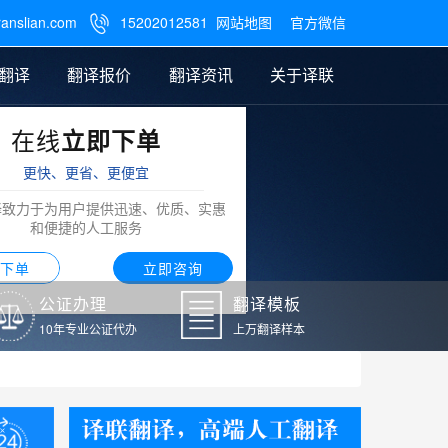
ranslian.com
15202012581
网站地图
官方微信

翻译
翻译报价
翻译资讯
关于译联
在线
立即下单
翻译
公证样本
笔译翻译报价
翻译模板
联系我们
更快、更省、更便宜
阿拉伯语翻译
译致力于为用户提供迅速、优质、实惠
和便捷的人工服务
下单
立即咨询
公证办理
翻译模板
10年专业公证代办
上万翻译样本