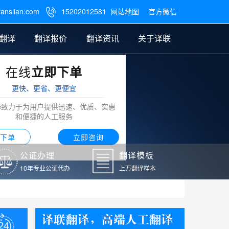
ranslian.com
15202012581
网站地图
官方微信

翻译
翻译报价
翻译资讯
关于译联
在线
立即下单
翻译
公证样本
笔译翻译报价
翻译模板
联系我们
更快、更省、更便宜
阿拉伯语翻译
译致力于为用户提供迅速、优质、实惠
和便捷的人工服务
下单
立即咨询
公证办理
翻译模板
10年专业公证代办
上万翻译样本