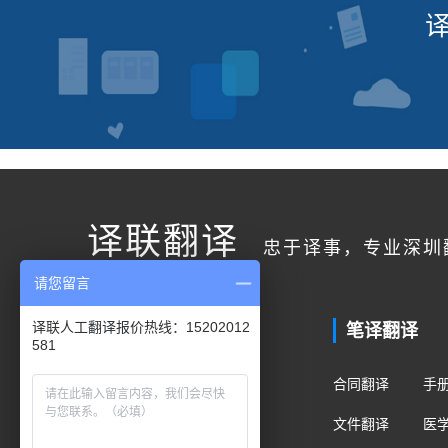
译联翻译
忠于译事，专业深圳
请您留言
联系我们
笔译翻译
译联人工翻译报价热线：15202012
581
客户服务
合同翻译
手
400电话：400-178-1661
文件翻译
医
手机/微信：15202012581