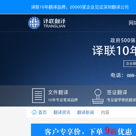
译联10年翻译品牌，20000家企业见证深圳翻译公司
网
合同翻译
陪同翻译
手册翻译
展会翻译
翻译新闻
文件翻译
广交会翻译
留学材料翻译
常用语种翻译
签
英文翻译
日语翻译
录取通知书翻译
银行
韩语翻译
法语翻译
国外录取通知书翻译
驾照
俄语翻译
德语翻译
成绩单翻译
国外
文件翻译
签证翻译
毕业证翻译
疫苗
10年专业笔译品牌
专业留学移民翻译
户口本翻译
新冠
首页
翻译资讯
翻译新闻
内容
学位证翻译
核酸
身份证翻译
核酸
译