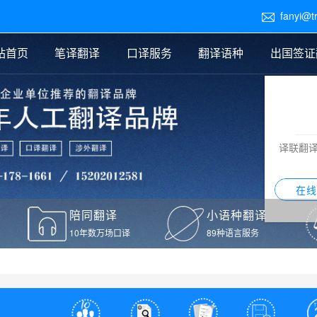
fanyi@t

站首页
笔译翻译
口译服务
翻译语种
出国签证
医学翻译
交替传译
口译新闻
法律翻译
同声传译
证件翻译报价
签证翻译
说明书翻译
译员外派
标书翻译
口译翻译报价
留学翻译
图纸
证材料翻译
小语种翻译
老挝语翻译
泰语翻译
西班牙语翻译
流水翻译
译联翻
意大利语翻译
葡萄牙语翻译
希伯来语翻译
翻译
在线
驾照翻译
陪同翻译
小语种翻译
本翻译
10年数万场口译
89种语言服务
疫苗接种证明翻译
检测报告翻译
检测报告英文版翻