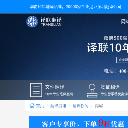
译联10年翻译品牌，20000家企业见证深圳翻译公司
网
合同翻译
陪同翻译
手册翻译
展会翻译
翻译新闻
文件翻译
广交会翻译
留学材料翻译
常用语种翻译
签
英文翻译
日语翻译
录取通知书翻译
银行
韩语翻译
法语翻译
国外录取通知书翻译
驾照
俄语翻译
德语翻译
成绩单翻译
国外
文件翻译
签证翻译
毕业证翻译
疫苗
10年专业笔译品牌
专业留学移民翻译
户口本翻译
新冠
首页
翻译资讯
翻译新闻
内容
学位证翻译
核酸
身份证翻译
核酸
译