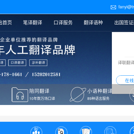
fanyi@t

站首页
笔译翻译
口译服务
翻译语种
出国签证
医学翻译
交替传译
口译新闻
法律翻译
同声传译
证件翻译报价
签证翻译
说明书翻译
译员外派
标书翻译
口译翻译报价
留学翻译
图纸
证材料翻译
小语种翻译
老挝语翻译
泰语翻译
西班牙语翻译
流水翻译
译联翻
意大利语翻译
葡萄牙语翻译
希伯来语翻译
翻译
在线
驾照翻译
陪同翻译
小语种翻译
本翻译
10年数万场口译
89种语言服务
疫苗接种证明翻译
检测报告翻译
检测报告英文版翻