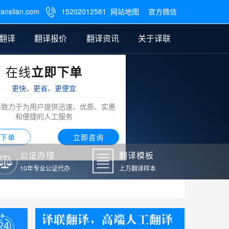
ranslian.com
15202012581
网站地图
官方微信

翻译
翻译报价
翻译资讯
关于译联
在线
立即下单
翻译
公证样本
笔译翻译报价
翻译模板
联系我们
更快、更省、更便宜
阿拉伯语翻译
译致力于为用户提供迅速、优质、实惠
和便捷的人工服务
下单
立即咨询
公证办理
翻译模板
10年专业公证代办
上万翻译样本