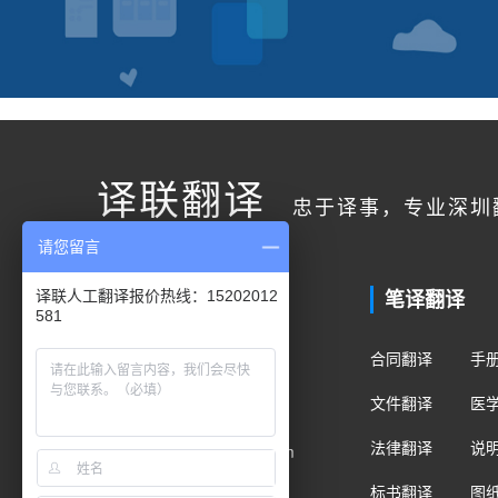
译联翻译
忠于译事，专业深圳
请您留言
联系我们
笔译翻译
译联人工翻译报价热线：15202012
581
客户服务
合同翻译
手
400电话：400-178-1661
文件翻译
医
手机/微信：15202012581
法律翻译
说
Email：fanyi@translian.com
标书翻译
图