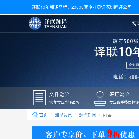
译联10年翻译品牌，20000家企业见证深圳翻译公司
网
合同翻译
陪同翻译
手册翻译
展会翻译
翻译新闻
文件翻译
广交会翻译
留学材料翻译
常用语种翻译
签
英文翻译
日语翻译
录取通知书翻译
银行
韩语翻译
法语翻译
国外录取通知书翻译
驾照
俄语翻译
德语翻译
成绩单翻译
国外
文件翻译
签证翻译
毕业证翻译
疫苗
10年专业笔译品牌
专业留学移民翻译
户口本翻译
新冠
首页
翻译资讯
翻译新闻
内容
学位证翻译
核酸
身份证翻译
核酸
译