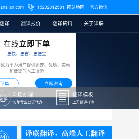
ranslian.com
15202012581
网站地图
官方微信

翻译
翻译报价
翻译资讯
关于译联
在线
立即下单
翻译
公证样本
笔译翻译报价
翻译模板
联系我们
更快、更省、更便宜
阿拉伯语翻译
译致力于为用户提供迅速、优质、实惠
和便捷的人工服务
下单
立即咨询
公证办理
翻译模板
10年专业公证代办
上万翻译样本