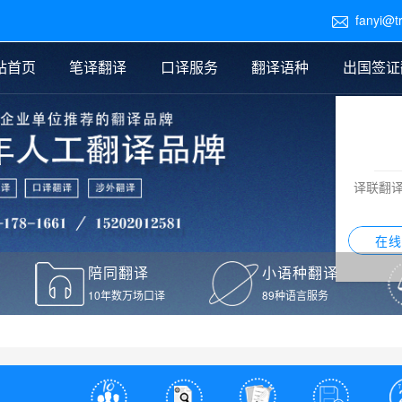
fanyi@t

站首页
笔译翻译
口译服务
翻译语种
出国签证
医学翻译
交替传译
口译新闻
法律翻译
同声传译
证件翻译报价
签证翻译
说明书翻译
译员外派
标书翻译
口译翻译报价
留学翻译
图纸
证材料翻译
小语种翻译
老挝语翻译
泰语翻译
西班牙语翻译
流水翻译
译联翻
意大利语翻译
葡萄牙语翻译
希伯来语翻译
翻译
在线
驾照翻译
陪同翻译
小语种翻译
本翻译
10年数万场口译
89种语言服务
疫苗接种证明翻译
检测报告翻译
检测报告英文版翻