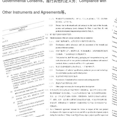
Governmental Consents
Compliance with
，履行其他约定义务：
Other Instruments and Agreements
等。