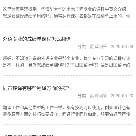
这里为您整理找到一些清华大学的土木工程专业的课程中英文介绍，
您是要翻译成绩单用的吗？通常翻译课程名都是在成绩单上用的，你
要是翻译成绩单的话，可以选择我们公司，我们是专业做涉外翻译的
机构，有10年的成绩单翻译经验，保证成绩单翻译的准确性和…
外语专业的成绩单课程怎么翻译
分类：翻译问答
2020-06-03
您好，不知道你说的外语专业是那个专业，每个专业学习的课程应该
是不一样的，另外您成绩单翻译时为了出国留学吗？要是出国留学的
话，成绩单翻译课程名时有几个参考方面，首先就是在自己学校的课
程介绍上，看看有没有课程英文名词，有的话可以直接采用…
同声传译有哪些翻译方面的技巧
分类：翻译问答
2020-05-20
翻译工作和其他类型的工作一样，都有技巧可以使用，例如设计也有
很多原理方面的技巧需要遵守，翻译行业同样如此，想要做好同声传
译工作，就要掌握在同传方面的工作技巧，才能把时间要求非常严
格，口译要求有很高的同传工作做好，下面是根据翻译名家整…