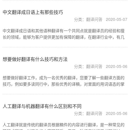
审校团队和译稿审校流程，每个公司如何做的都有一些区别…
中文翻译成日语上有那些技巧
分类：翻译问答
2020-05-07
中文翻译成日语和其他语种翻译有一个共同点就是翻译员的经验和擅
长的领域，能够为客户提供更加有保障的翻译，在翻译行业中，有几
种常见的翻译类型，在日语翻译方面也要了解，例如常见的直译，就
是把中文内容直接转换翻译成日语的方式，在内容方面：两…
想要做好翻译有什么技巧和方法
分类：翻译问答
2020-05-06
想要做好翻译工作，成为一名优秀的翻译，您要了解一些翻译方面的
技巧，例如要多读同行中，那些优秀的译稿，对里面的用词语态的掌
握进行了解，同时也能通过译稿了解译者在应对不同情况时，是如何
处理稿件用词的，例如涉及到本地化翻译方面的内容， 译者…
人工翻译与机器翻译有什么区别和不同
分类：翻译问答
2020-05-06
人工翻译就是传统的翻译员根据稿件的内容进行翻译，是一种常见的