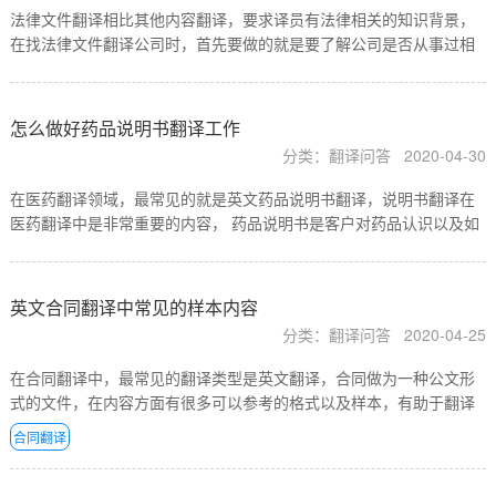
法律文件翻译相比其他内容翻译，要求译员有法律相关的知识背景，
在找法律文件翻译公司时，首先要做的就是要了解公司是否从事过相
关的翻译工作，例如为客户提供过国际贸易合同的翻译，为律师事务
所提供长期的翻译服务等等都是有利的证明，有这方面经验…
怎么做好药品说明书翻译工作
分类：翻译问答
2020-04-30
在医药翻译领域，最常见的就是英文药品说明书翻译，说明书翻译在
医药翻译中是非常重要的内容， 药品说明书是客户对药品认识以及如
何服用药品时的参考标准，正确的药品说明书翻译时保证医药安全的
前提，想做好药品说明书翻译，首先就是要多看多读国外英…
英文合同翻译中常见的样本内容
分类：翻译问答
2020-04-25
在合同翻译中，最常见的翻译类型是英文翻译，合同做为一种公文形
式的文件，在内容方面有很多可以参考的格式以及样本，有助于翻译
合同时，进行参考，提升翻译的效率以及翻译的准确性，一下是根据
合同翻译
合同翻译的内容整理出的部分常见的样本句子，供您参考。…