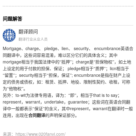
问题解答
翻译顾问
翻译行业从业人员
Mortgage
charge
pledge
lien
security
encumbrance
、
、
、
、
、
英语合
同翻译中，这些词容易混淆，难以区分它们的具体含义；其中
mortgage
charge
相当于我国法律中的“抵押”；
是“担保物权”，如土地
pledge
licn
上设定的用于付款的担保、保证；
相当于“质押”；
相当于
security
; encumbrance
“留置”；
相当于“担保，保证”
是指在财产上设
定的债务或债权，如：租赁、抵押、地役、限制性契约、收租，可称
为“他物权”。
to-wit
that is to say
另外：
为法律专用语，译为：“即”，相当于
；
represent
warrant
undertake
guarantee
，
，
，
；这些词在英语合同翻
represent
warrant
译中一般都表示“保证”的含义，其中
，
在翻译时一般
连用，出现在
合同翻译
的声明保证部分。
来源：https://www.020fanyi.com/