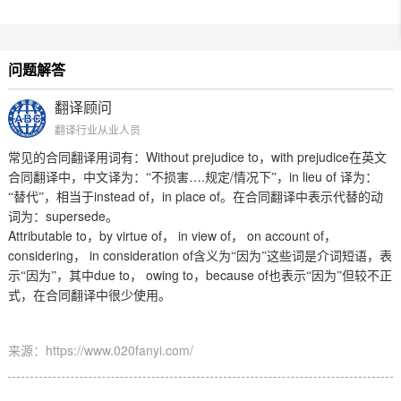
问题解答
翻译顾问
翻译行业从业人员
Without prejudice to
with prejudice
常见的合同翻译用词有：
，
在英文
….
/
in lieu of
合同翻译中，中文译为：“不损害
规定
情况下”，
译为：
instead of
in place of
“替代”，相当于
，
。在合同翻译中表示代替的动
supersede
词为：
。
Attributable to
by virtue of
in view of
on account of
，
，
，
，
considering
in consideration of
，
含义为“因为”这些词是介词短语，表
due to
owing to
because of
示“因为”，其中
，
，
也表示“因为”但较不正
式，在合同翻译中很少使用。
来源：https://www.020fanyi.com/