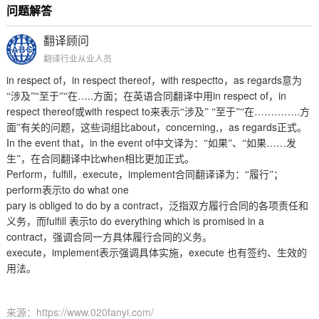
问题解答
翻译顾问
翻译行业从业人员
in respect of
in respect thereof
with respectto
as regards
，
，
，
意为
…..
in respect of
in
“涉及”“至于”“在
方面；在英语合同翻译中用
，
respect thereof
with respect to
…………..
或
来表示“涉及”
“至于”“在
方
about
concerning,
as regards
面”有关的问题，这些词组比
，
，
正式。
In the event that
in the event of
……
，
中文译为：“如果”、“如果
发
when
生”，在合同翻译中比
相比更加正式。
Perform
fulfill
execute
implement
，
，
，
合同翻译译为：“履行”；
perform
to do what one
表示
pary is obliged to do by a contract
，泛指双方履行合同的各项责任和
fulfill
to do everything which is promised in a
义务，而
表示
contract
，强调合同一方具体履行合同的义务。
execute
implement
execute
，
表示强调具体实施，
也有签约、生效的
用法。
来源：https://www.020fanyi.com/