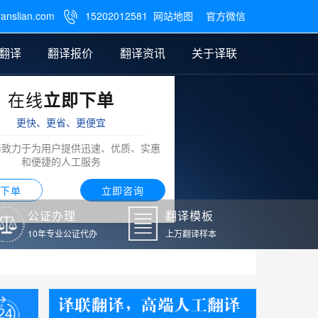
ranslian.com
15202012581
网站地图
官方微信

翻译
翻译报价
翻译资讯
关于译联
在线
立即下单
翻译
公证样本
笔译翻译报价
翻译模板
联系我们
更快、更省、更便宜
阿拉伯语翻译
译致力于为用户提供迅速、优质、实惠
和便捷的人工服务
下单
立即咨询
公证办理
翻译模板
10年专业公证代办
上万翻译样本