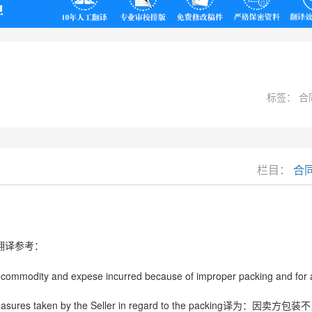
翻译
标签： 合
栏目：
合
翻译参考：
he commodity and expese incurred because of improper packing and for
easures taken by the Seller in regard to the packing
译为：因卖方包装不