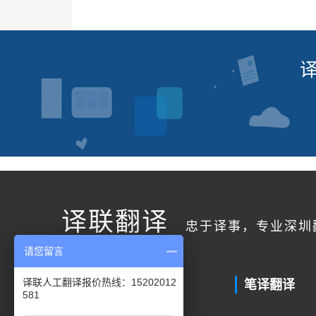
译联翻译
忠于译事，专业深圳
请您留言
联系我们
笔译翻译
译联人工翻译报价热线：15202012
581