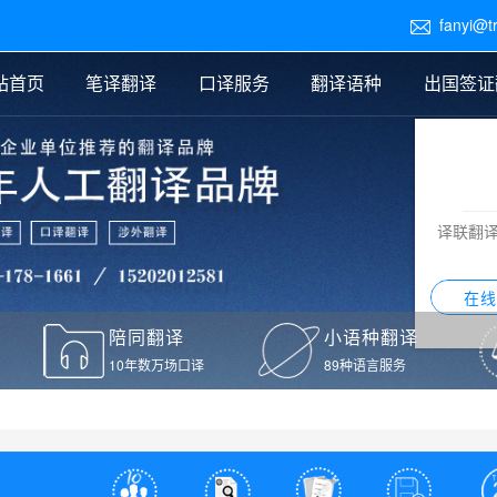
fanyi@t

站首页
笔译翻译
口译服务
翻译语种
出国签证
医学翻译
交替传译
口译新闻
法律翻译
同声传译
证件翻译报价
签证翻译
说明书翻译
译员外派
标书翻译
口译翻译报价
留学翻译
图纸
证材料翻译
小语种翻译
老挝语翻译
泰语翻译
西班牙语翻译
流水翻译
译联翻
意大利语翻译
葡萄牙语翻译
希伯来语翻译
翻译
在线
驾照翻译
陪同翻译
小语种翻译
本翻译
10年数万场口译
89种语言服务
疫苗接种证明翻译
检测报告翻译
检测报告英文版翻