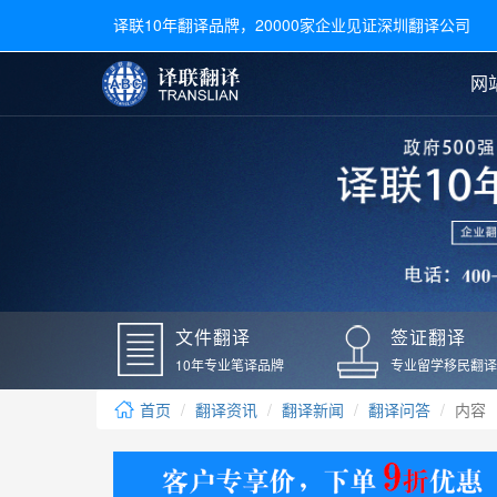
译联10年翻译品牌，20000家企业见证深圳翻译公司
网
合同翻译
陪同翻译
手册翻译
展会翻译
翻译新闻
文件翻译
广交会翻译
留学材料翻译
常用语种翻译
签
英文翻译
日语翻译
录取通知书翻译
银行
韩语翻译
法语翻译
国外录取通知书翻译
驾照
俄语翻译
德语翻译
成绩单翻译
国外
文件翻译
签证翻译
毕业证翻译
疫苗
10年专业笔译品牌
专业留学移民翻译
户口本翻译
新冠
首页
翻译资讯
翻译新闻
翻译问答
内容
学位证翻译
核酸
身份证翻译
核酸
译