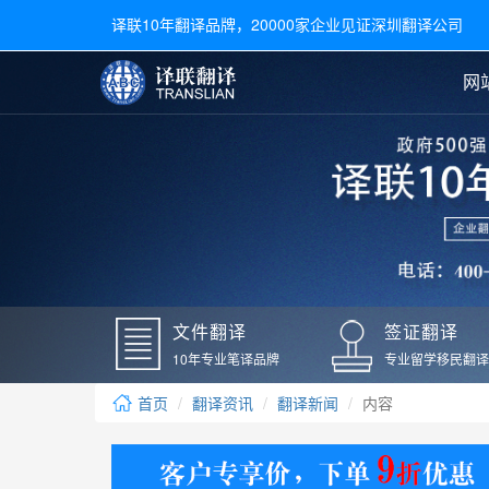
译联10年翻译品牌，20000家企业见证深圳翻译公司
网
合同翻译
陪同翻译
手册翻译
展会翻译
翻译新闻
文件翻译
广交会翻译
留学材料翻译
常用语种翻译
签
英文翻译
日语翻译
录取通知书翻译
银行
韩语翻译
法语翻译
国外录取通知书翻译
驾照
俄语翻译
德语翻译
成绩单翻译
国外
文件翻译
签证翻译
毕业证翻译
疫苗
10年专业笔译品牌
专业留学移民翻译
户口本翻译
新冠
首页
翻译资讯
翻译新闻
内容
学位证翻译
核酸
身份证翻译
核酸
译