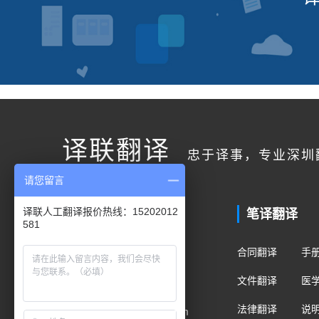
译联翻译
忠于译事，专业深圳
请您留言
联系我们
笔译翻译
译联人工翻译报价热线：15202012
581
客户服务
合同翻译
手
400电话：400-178-1661
文件翻译
医
手机/微信：15202012581
法律翻译
说
Email：fanyi@translian.com