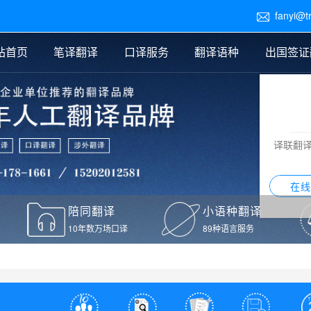
fanyi@t

站首页
笔译翻译
口译服务
翻译语种
出国签证
医学翻译
交替传译
口译新闻
法律翻译
同声传译
证件翻译报价
签证翻译
说明书翻译
译员外派
标书翻译
口译翻译报价
留学翻译
图纸
证材料翻译
小语种翻译
老挝语翻译
泰语翻译
西班牙语翻译
流水翻译
译联翻
意大利语翻译
葡萄牙语翻译
希伯来语翻译
翻译
在线
驾照翻译
陪同翻译
小语种翻译
本翻译
10年数万场口译
89种语言服务
疫苗接种证明翻译
检测报告翻译
检测报告英文版翻