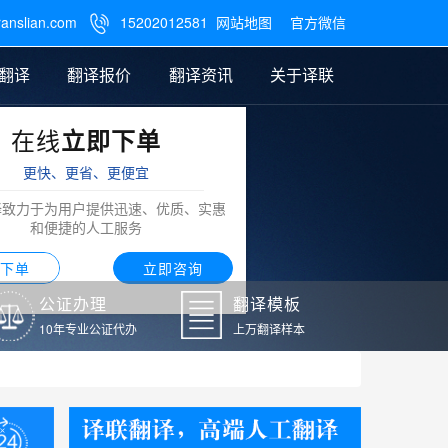
ranslian.com
15202012581
网站地图
官方微信

翻译
翻译报价
翻译资讯
关于译联
在线
立即下单
翻译
公证样本
笔译翻译报价
翻译模板
联系我们
更快、更省、更便宜
阿拉伯语翻译
译致力于为用户提供迅速、优质、实惠
和便捷的人工服务
下单
立即咨询
公证办理
翻译模板
10年专业公证代办
上万翻译样本