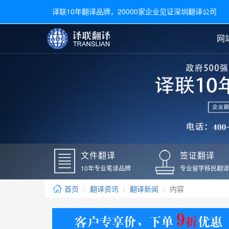
译联10年翻译品牌，20000家企业见证深圳翻译公司
网
合同翻译
陪同翻译
手册翻译
展会翻译
翻译新闻
文件翻译
广交会翻译
留学材料翻译
常用语种翻译
签
英文翻译
日语翻译
录取通知书翻译
银行
韩语翻译
法语翻译
国外录取通知书翻译
驾照
俄语翻译
德语翻译
成绩单翻译
国外
文件翻译
签证翻译
毕业证翻译
疫苗
10年专业笔译品牌
专业留学移民翻译
户口本翻译
新冠
首页
翻译资讯
翻译新闻
内容
学位证翻译
核酸
身份证翻译
核酸
译