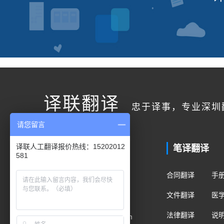
译联翻译
忠于译事，专业深圳
请您留言
联系我们
笔译翻译
译联人工翻译报价热线：15202012
581
客户服务
合同翻译
手
400电话：400-178-1661
文件翻译
医
手机/微信：15202012581
法律翻译
说
Email：fanyi@translian.com