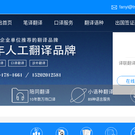
fanyi@t

站首页
笔译翻译
口译服务
翻译语种
出国签证
医学翻译
交替传译
口译新闻
法律翻译
同声传译
证件翻译报价
签证翻译
说明书翻译
译员外派
标书翻译
口译翻译报价
留学翻译
图纸
证材料翻译
小语种翻译
老挝语翻译
泰语翻译
西班牙语翻译
流水翻译
译联翻
意大利语翻译
葡萄牙语翻译
希伯来语翻译
翻译
在线
驾照翻译
陪同翻译
小语种翻译
本翻译
10年数万场口译
89种语言服务
疫苗接种证明翻译
检测报告翻译
检测报告英文版翻