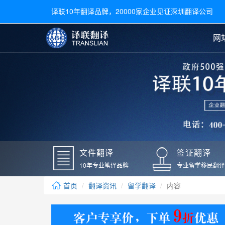
译联10年翻译品牌，20000家企业见证深圳翻译公司
网
合同翻译
陪同翻译
手册翻译
展会翻译
翻译新闻
文件翻译
广交会翻译
留学材料翻译
常用语种翻译
签
英文翻译
日语翻译
录取通知书翻译
银行
韩语翻译
法语翻译
国外录取通知书翻译
驾照
俄语翻译
德语翻译
成绩单翻译
国外
文件翻译
签证翻译
毕业证翻译
疫苗
10年专业笔译品牌
专业留学移民翻译
户口本翻译
新冠
首页
翻译资讯
留学翻译
内容
学位证翻译
核酸
身份证翻译
核酸
译