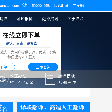
ranslian.com
15202012581
网站地图
官方微信

翻译
翻译报价
翻译资讯
关于译联
在线
立即下单
翻译
公证样本
笔译翻译报价
翻译模板
联系我们
更快、更省、更便宜
阿拉伯语翻译
译致力于为用户提供迅速、优质、实惠
和便捷的人工服务
下单
立即咨询
公证办理
翻译模板
10年专业公证代办
上万翻译样本