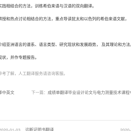
实践相结合的方法，训练希伯来语与汉语的双向翻译。
讲授和热点讨论相结合的方法，重点导读犹太和以色列的希伯来语文献，
介绍亚洲语言的谱系、语言类型、研究现状和发展趋势，
及其理论和方法
现状，并作专题报告。
参考了解，人工翻译服务请咨询客服。
译中英文
下一篇：
成绩单翻译毕业设计论文与电力测量技术课程
诊断证明书翻译
2020-01-03
2020-