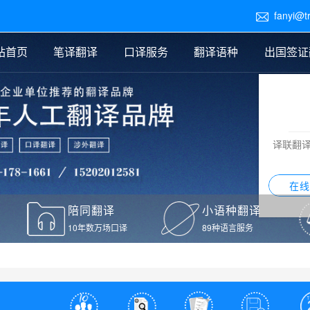
fanyi@t

站首页
笔译翻译
口译服务
翻译语种
出国签证
医学翻译
交替传译
口译新闻
法律翻译
同声传译
证件翻译报价
签证翻译
说明书翻译
译员外派
标书翻译
口译翻译报价
留学翻译
图纸
证材料翻译
小语种翻译
老挝语翻译
泰语翻译
西班牙语翻译
流水翻译
译联翻
意大利语翻译
葡萄牙语翻译
希伯来语翻译
翻译
在线
驾照翻译
陪同翻译
小语种翻译
本翻译
10年数万场口译
89种语言服务
疫苗接种证明翻译
检测报告翻译
检测报告英文版翻