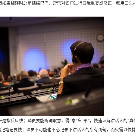
但如果翻译时总是结结巴巴，常常对语句进行自我重复或修正，频用口头
。一是指反应快；译员要能听词取意，得“意”忘“形”，快速理解讲话人的“真
指记笔记要快；译员不可能也不必记录下讲话人的所有词句，而只需以快