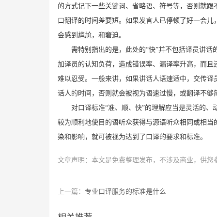
的方式记下一些关键词、省略语、符号等，否则就跟
口翻译的时间差要短。如果发言人已停顿了好一会儿
会感到尴尬，
和窘迫。
需特别指出的是，此处的“快”并不包括译员讲
加译员的认知负荷，造成错误率、漏译率升高，而且
难以忍受。一般来讲，如果讲话人语速适中，交传译
话人的时间，否则就会被视为语速过慢，或翻译不够
对口译标准“准、顺、快”的理解应当是灵活的
较为顺利地使目的语听众获得与源语听众相同或相当
染和影响，就可被视为达到了口译的要求和标准。
文章声明：本文是免费整理发布，不涉及商业，供您
上一篇：
专业口译服务的标准是什么
相关推荐