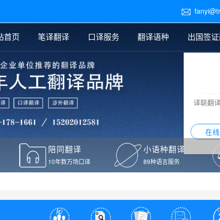
fanyi@t

站首页
笔译翻译
口译服务
翻译语种
出国签证
医学翻译
交替传译
口译新闻
法律翻译
同声传译
证件翻译报价
签证翻译
说明书翻译
译员外派
标书翻译
口译翻译报价
留学翻译
图纸
证材料翻译
小语种翻译
老挝语翻译
泰语翻译
西班牙语翻译
流水翻译
译联翻
意大利语翻译
葡萄牙语翻译
希伯来语翻译
翻译
在线
驾照翻译
陪同翻译
小语种翻译
本翻译
10年数万场口译
89种语言服务
疫苗接种证明翻译
检测报告翻译
检测报告英文版翻