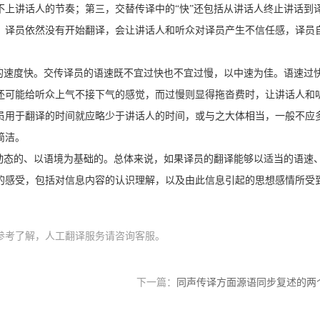
不上讲话人的节奏；第三，交替传译中的“快”还包括从讲话人终止讲话到
，译员依然没有开始翻译，会让讲话人和听众对译员产生不信任感，译员
话的速度快。交传译员的语速既不宜过快也不宜过慢，以中速为佳。语速过
还可能给听众上气不接下气的感觉，而过慢则显得拖沓费时，让讲话人和
员用于翻译的时间就应略少于讲话人的时间，或与之大体相当，一般不应
简洁。
、动态的、以语境为基础的。总体来说，如果译员的翻译能够以适当的语速
的感受，包括对信息内容的认识理解，以及由此信息引起的思想感情所受
参考了解，人工翻译服务请咨询客服。
下一篇：
同声传译方面源语同步复述的两