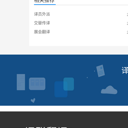
译员外派
交替传译
展会翻译