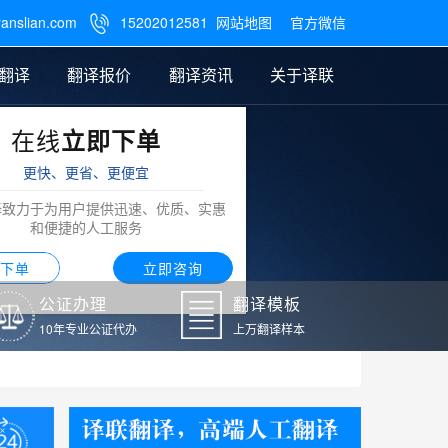
ranslian.com
15202012581
网站地图
官方微信

翻译
翻译报价
翻译资讯
关于译联
在线
立即下单
翻译
公证样本
笔译翻译报价
翻译模板
联系我们
更快、更省、更便宜
阿拉伯语翻译
译致力于为用户提供迅速、优质、实惠
和便捷的人工服务
下单
立即咨询
公证办理
翻译模板
10年专业公证代办
上万翻译样本