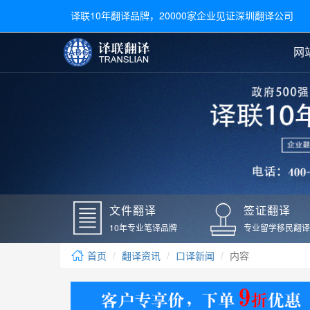
译联10年翻译品牌，20000家企业见证深圳翻译公司
网
合同翻译
陪同翻译
手册翻译
展会翻译
翻译新闻
文件翻译
广交会翻译
留学材料翻译
常用语种翻译
签
英文翻译
日语翻译
录取通知书翻译
银行
韩语翻译
法语翻译
国外录取通知书翻译
驾照
俄语翻译
德语翻译
成绩单翻译
国外
文件翻译
签证翻译
毕业证翻译
疫苗
10年专业笔译品牌
专业留学移民翻译
户口本翻译
新冠
首页
翻译资讯
口译新闻
内容
学位证翻译
核酸
身份证翻译
核酸
译