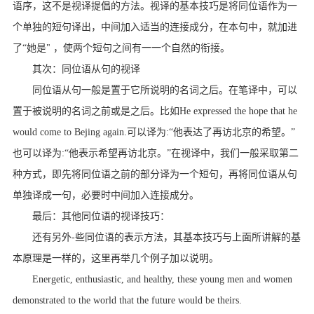
语序，这不是视译提倡的方法。视译的基本技巧是将同位语作为一
个单独的短句译出，中间加入适当的连接成分，在本句中，就加进
了“她是" ，使两个短句之间有一一个自然的衔接。
其次：同位语从句的视译
同位语从句一般是置于它所说明的名词之后。在笔译中，可以
置于被说明的名词之前或是之后。比如He expressed the hope that he
would come to Bejing again.可以译为:“他表达了再访北京的希望。”
也可以译为:“他表示希望再访北京。”在视译中，我们一般采取第二
种方式，即先将同位语之前的部分译为一个短句，再将同位语从句
单独译成一句，必要时中间加入连接成分。
最后：其他同位语的视译技巧：
还有另外-些同位语的表示方法，其基本技巧与上面所讲解的基
本原理是一样的，这里再举几个例子加以说明。
Energetic, enthusiastic, and healthy, these young men and women
demonstrated to the world that the future would be theirs.