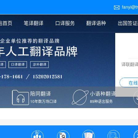
fanyi@t

站首页
笔译翻译
口译服务
翻译语种
出国签证
医学翻译
交替传译
口译新闻
法律翻译
同声传译
证件翻译报价
签证翻译
说明书翻译
译员外派
标书翻译
口译翻译报价
留学翻译
图纸
证材料翻译
小语种翻译
老挝语翻译
泰语翻译
西班牙语翻译
流水翻译
译联翻
意大利语翻译
葡萄牙语翻译
希伯来语翻译
翻译
在线
驾照翻译
陪同翻译
小语种翻译
本翻译
10年数万场口译
89种语言服务
疫苗接种证明翻译
检测报告翻译
检测报告英文版翻