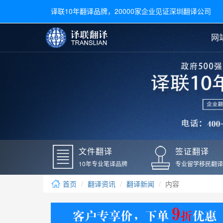
译联10年翻译品牌，20000家企业见证深圳翻译公司
网
合同翻译
陪同翻译
手册翻译
展会翻译
翻译新闻
文件翻译
广交会翻译
留学材料翻译
常用语种翻译
签
英文翻译
日语翻译
录取通知书翻译
银行
韩语翻译
法语翻译
国外录取通知书翻译
驾照
俄语翻译
德语翻译
成绩单翻译
国外
文件翻译
签证翻译
毕业证翻译
疫苗
10年专业笔译品牌
专业留学移民翻译
户口本翻译
新冠
首页
翻译资讯
翻译新闻
内容
学位证翻译
核酸
身份证翻译
核酸
译