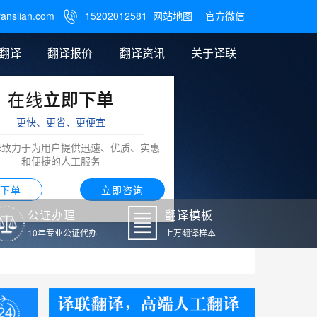
ranslian.com
15202012581
网站地图
官方微信

翻译
翻译报价
翻译资讯
关于译联
在线
立即下单
翻译
公证样本
笔译翻译报价
翻译模板
联系我们
更快、更省、更便宜
阿拉伯语翻译
译致力于为用户提供迅速、优质、实惠
和便捷的人工服务
下单
立即咨询
公证办理
翻译模板
10年专业公证代办
上万翻译样本