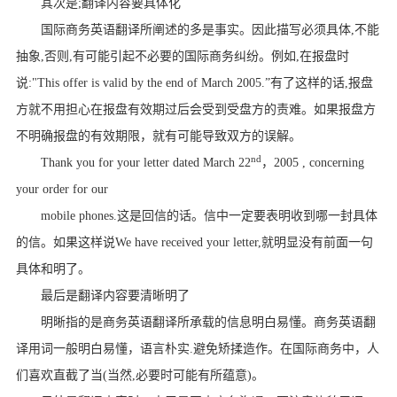
其次是
;
翻译内容要具体化
国际商务英语翻译所阐述的多是事实。因此描写必须具体
,
不能
抽象
,
否则
,
有可能引起不必要的国际商务纠纷。例如
,
在报盘时
说
:"This offer is valid by the end of March 2005.
”有了这样的话
,
报盘
方就不用担心在报盘有效期过后会受到受盘方的责难。如果报盘方
不明确报盘的有效期限，就有可能导致双方的误解。
nd
Thank you for your letter dated March 22
，
2005 , concerning
your order for our
mobile phones.
这是回信的话。信中一定要表明收到哪一封具体
的信。如果这样说
We have received your letter,
就明显没有前面一句
具体和明了。
最后是翻译内容要清晰明了
明晰指的是商务英语翻译所承载的信息明白易懂。商务英语翻
译用词一般明白易懂，语言朴实
.
避免矫揉造作。在国际商务中，人
们喜欢直截了当
(
当然
,
必要时可能有所蕴意
)
。