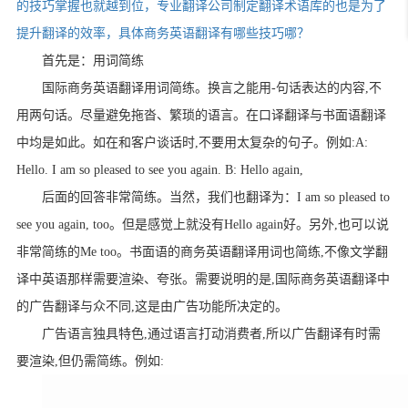
的技巧掌握也就越到位，专业翻译公司制定翻译术语库的也是为了
提升翻译的效率，具体商务英语翻译有哪些技巧哪？
首先是：用词简练
国际商务英语翻译用词简练。换言之能用
-
句话表达的内容
,
不
用两句话。尽量避免拖沓、繁琐的语言。在口译翻译与书面语翻译
中均是如此。如在和客户谈话时
,
不要用太复杂的句子。例如
:A:
Hello. I am so pleased to see you again. B: Hello again,
后面的回答非常简练。当然，我们也翻译为：
I am so pleased to
see you again, too
。但是感觉上就没有
Hello again
好。另外
,
也可以说
非常简练的
Me too
。书面语的商务英语翻译用词也简练
,
不像文学翻
译中英语那样需要渲染、夸张。需要说明的是
,
国际商务英语翻译中
的广告翻译与众不同
,
这是由广告功能所决定的。
广告语言独具特色
,
通过语言打动消费者
,
所以广告翻译有时需
要渲染
,
但仍需简练。例如
: