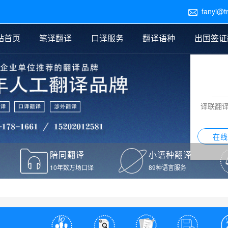
fanyi@t

站首页
笔译翻译
口译服务
翻译语种
出国签证
医学翻译
交替传译
口译新闻
法律翻译
同声传译
证件翻译报价
签证翻译
说明书翻译
译员外派
标书翻译
口译翻译报价
留学翻译
图纸
证材料翻译
小语种翻译
老挝语翻译
泰语翻译
西班牙语翻译
流水翻译
译联翻
意大利语翻译
葡萄牙语翻译
希伯来语翻译
翻译
在线
驾照翻译
陪同翻译
小语种翻译
本翻译
10年数万场口译
89种语言服务
疫苗接种证明翻译
检测报告翻译
检测报告英文版翻