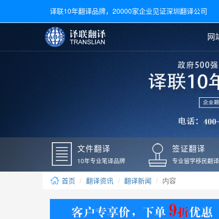
译联10年翻译品牌，20000家企业见证深圳翻译公司
网
合同翻译
陪同翻译
手册翻译
展会翻译
翻译新闻
文件翻译
广交会翻译
留学材料翻译
常用语种翻译
签
英文翻译
日语翻译
录取通知书翻译
银行
韩语翻译
法语翻译
国外录取通知书翻译
驾照
俄语翻译
德语翻译
成绩单翻译
国外
文件翻译
签证翻译
毕业证翻译
疫苗
10年专业笔译品牌
专业留学移民翻译
户口本翻译
新冠
首页
翻译资讯
翻译新闻
内容
学位证翻译
核酸
身份证翻译
核酸
译