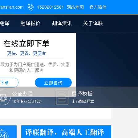
ranslian.com
15202012581
网站地图
官方微信

翻译
翻译报价
翻译资讯
关于译联
在线
立即下单
翻译
公证样本
笔译翻译报价
翻译模板
联系我们
更快、更省、更便宜
阿拉伯语翻译
译致力于为用户提供迅速、优质、实惠
和便捷的人工服务
下单
立即咨询
公证办理
翻译模板
10年专业公证代办
上万翻译样本