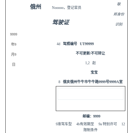
联
俄州
Nooooo
，登记官员
邦身份
驾驶证
识别
9999
4d
驾照编号
UT99999
年
9
不可更新
/
不可转让
月
9
1,2
赵
日
宝宝
8
俄亥俄州牛牛市牛牛路
9999
号
9999A
室
邮编：
9999
9
准驾车型
4b
有效期至
9a
特别许可
12
限制条件