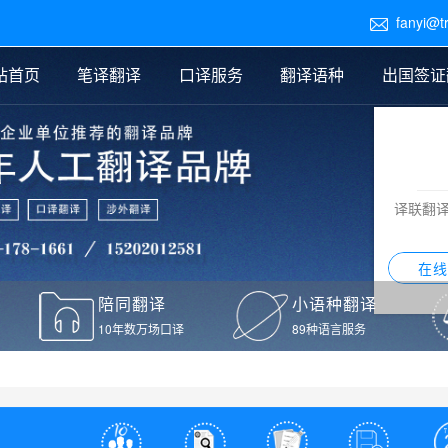
fanyi@t

站首页
笔译翻译
口译服务
翻译语种
出国签证
医学翻译
交替传译
口译新闻
法律翻译
同声传译
证件翻译报价
签证翻译
说明书翻译
译员外派
标书翻译
口译翻译报价
留学翻译
图纸
证材料翻译
小语种翻译
老挝语翻译
泰语翻译
西班牙语翻译
流水翻译
译联翻
意大利语翻译
葡萄牙语翻译
希伯来语翻译
翻译
在线
驾照翻译
陪同翻译
小语种翻译
本翻译
10年数万场口译
89种语言服务
疫苗接种证明翻译
检测报告翻译
检测报告英文版翻