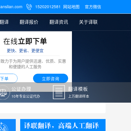
ranslian.com
15202012581
网站地图
官方微信

翻译
翻译报价
翻译资讯
关于译联
在线
立即下单
翻译
公证样本
笔译翻译报价
翻译模板
联系我们
更快、更省、更便宜
阿拉伯语翻译
译致力于为用户提供迅速、优质、实惠
和便捷的人工服务
下单
立即咨询
公证办理
翻译模板
10年专业公证代办
上万翻译样本