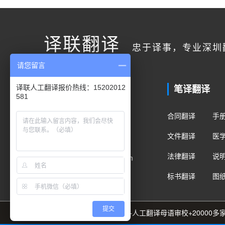
译联翻译
忠于译事，专业深圳
请您留言
联系我们
笔译翻译
译联人工翻译报价热线：15202012
581
客户服务
合同翻译
手
400电话：400-178-1661
文件翻译
医
手机/微信：15202012581
法律翻译
说
Email：fanyi@translian.com
标书翻译
图
提交
89种语言+8000名译员团队+人工翻译母语审校+2000