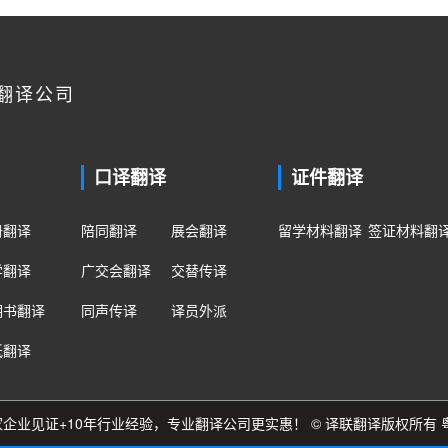
翻译公司
口译翻译
证件翻译
册翻译
陪同翻译
展会翻译
留学材料翻译
签证材料翻
学翻译
广交会翻译
交替传译
明书翻译
同声传译
译员外派
纸翻译
0多家企业见证+10年行业经验，专业翻译公司更实惠！ © 译联翻译版权所有