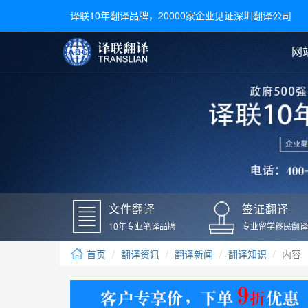
译联10年翻译品牌，20000家企业见证深圳翻译公司
网
合同翻译
陪同翻译
手册翻译
展会翻译
翻译新闻
文件翻译
广交会翻译
留学材料翻译
常用语种翻译
签
英文翻译
日语翻译
录取通知书翻译
银行
韩语翻译
法语翻译
国外录取通知书翻译
驾照
俄语翻译
德语翻译
成绩单翻译
国外
文件翻译
签证翻译
毕业证翻译
疫苗
10年专业笔译品牌
专业留学移民翻译
户口本翻译
新冠
首页
翻译资讯
翻译新闻
翻译知识
内容
学位证翻译
核酸
身份证翻译
核酸
译