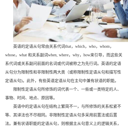
英语的定语从句常由关系代词
that
，
which
，
who
，
whom
，
whose
，
what
和关系副词
when, where
，
why
，
how
来引导，而这些关
系代词或关系副问前面的名词或代词被称之为先行词。英语的定语
从句分为限制性和非限制性两大类（或称限制性定语从句和描写性
定语从句
)
。此外，有些英语定语从句在主句中兼有状语的职能。
限制性定语从句所修饰的词代表一个、一些或一类特定的人、
事物、时间、地点、原因等。
英语中的定语从句在结构上繁简不一，与所修饰的关系松紧不
等、其译法也不尽相同。非限制性定语从句多采用前置法或后置
法。兼有状语职能的定语从句，则根据主从句意义上的逻辑关系，