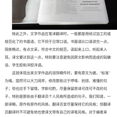
除此之外，文学作品在笔译翻译时，一般都是用经过加工的或
规范化了的书面语，它不同于日常口语。书面语比口语讲究一点，
简练畅达，有点文采，符合中文的规范，读起来上口，听起来入
耳。译文要达到这一点，特别要注意避免因原文影响而造成的轱辘
话、学生腔和洋腔洋调。
这就体现出来文学作品的润饰稿件时，要有原文为据，“标准”
为绳，固然可以大刀阔斧，修改那些过于啰嗦、别扭、难懂的句
子；但也应手下留情，字斟句酌，尽量保留原译可改可不改的句
子，特别是那些由于翻译员个人风格所造成的句子。我们知道，一
部译稿，原作有原作的风格，翻译员宜尽量保持它的风格；但翻译
员翻译时不可避免地也使译文带有自己的译笔风格。对于编者来