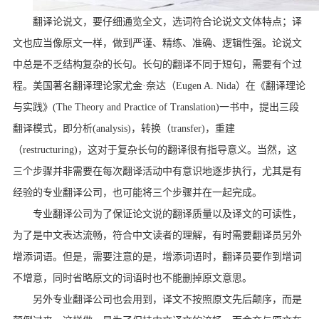
翻译论说文，要仔细通览全文，选词符合论说文文体特点；译
文也应当像原文一样，做到严谨、精练、准确、逻辑性强。论说文
中总是不乏结构复杂的长句。长句的翻译不同于短句，需要有个过
程。美国著名翻译理论家尤金·奈达（
Eugen A. Nida
）在《翻译理论
与实践》
(The Theory and Practice of Translation)
一书中，提出三段
翻译模式，即分析
(analysis)
，转换（
transfer)
，重建
（
restructuring)
，这对于复杂长句的翻译很有指导意义。当然，这
三个步骤并非需要在每次翻译活动中有意识地逐步执行，尤其是有
经验的专业翻译公司，也可能将三个步骤并在一起完成。
专业翻译公司为了保证论文说的翻译质量以及译文的可读性，
为了是中文表达流畅，符合中文读者的理解，有时需要翻译员另外
增添词语。但是，需要注意的是，增添词语时，翻译员要作到增词
不增意，同时省略原文的词语时也不能删掉原文意思。
另外专业翻译公司也会用到，译文不按照原文先后颠序，而是