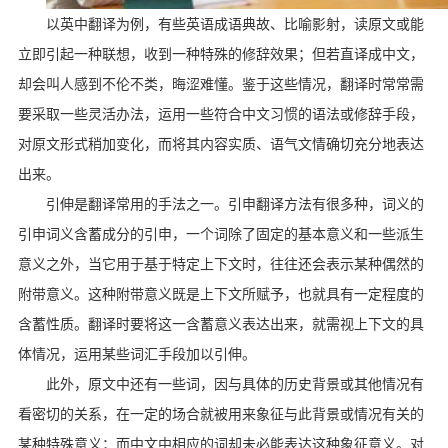
以英中翻译为例，有些英语成语典故、比喻影射，读原文或能
立即引起一种联想，收到一种特殊的修辞效果；但若直译成中文，
却会叫人感到不伦不类，晦涩难懂。鉴于这些情况，翻译时常常需
要采取一些灵活办法，运用一些符合中文习惯的语法或修辞手段，
对原文形式稍加变化，而将其内容实质、语气文情确切充分地表达
出来。
引伸是翻译常用的手法之一。引申翻译方法有很多种，词义的
引申词义含蓄成分的引申，一个词除了固定的基本意义和一些派生
意义之外，当它用于基于特定上下文时，往往还会表示某种偶然的
附带意义。这种附带意义既是上下文所赋予，也就具有一定程度的
含蓄性质。翻译时要将这一含蓄意义表达出来，就需视上下文的具
体情况，运用某些词汇手段加以引伸。
此外，原文中还有一些词，因与具体的历史背景或其他情况有
看密切的关系，在一定的场合就被用来象征与此背景或情况有关的
某种特殊意义；而中文中相应的词却未必能表达这种象征意义。对