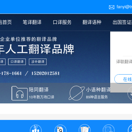
fanyi@t

站首页
笔译翻译
口译服务
翻译语种
出国签证
医学翻译
交替传译
口译新闻
法律翻译
同声传译
证件翻译报价
签证翻译
说明书翻译
译员外派
标书翻译
口译翻译报价
留学翻译
图纸
证材料翻译
小语种翻译
老挝语翻译
泰语翻译
西班牙语翻译
流水翻译
译联翻
意大利语翻译
葡萄牙语翻译
希伯来语翻译
翻译
在线
驾照翻译
陪同翻译
小语种翻译
本翻译
10年数万场口译
89种语言服务
疫苗接种证明翻译
检测报告翻译
检测报告英文版翻