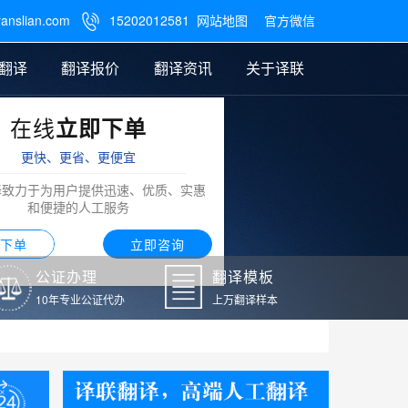
ranslian.com
15202012581
网站地图
官方微信

翻译
翻译报价
翻译资讯
关于译联
在线
立即下单
翻译
公证样本
笔译翻译报价
翻译模板
联系我们
更快、更省、更便宜
阿拉伯语翻译
译致力于为用户提供迅速、优质、实惠
和便捷的人工服务
下单
立即咨询
公证办理
翻译模板
10年专业公证代办
上万翻译样本