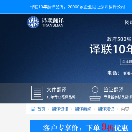
译联10年翻译品牌，20000家企业见证深圳翻译公司
网
合同翻译
陪同翻译
手册翻译
展会翻译
翻译新闻
文件翻译
广交会翻译
留学材料翻译
常用语种翻译
签
英文翻译
日语翻译
录取通知书翻译
银行
韩语翻译
法语翻译
国外录取通知书翻译
驾照
俄语翻译
德语翻译
成绩单翻译
国外
文件翻译
签证翻译
毕业证翻译
疫苗
10年专业笔译品牌
专业留学移民翻译
户口本翻译
新冠
首页
翻译资讯
翻译新闻
翻译知识
内容
学位证翻译
核酸
身份证翻译
核酸
译