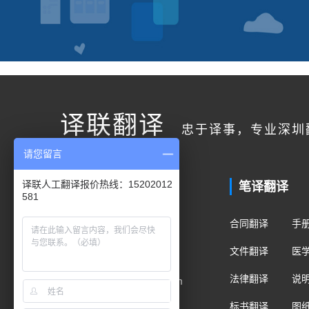
译联翻译
忠于译事，专业深圳
请您留言
联系我们
笔译翻译
译联人工翻译报价热线：15202012
581
客户服务
合同翻译
手
400电话：400-178-1661
文件翻译
医
手机/微信：15202012581
法律翻译
说
Email：fanyi@translian.com
标书翻译
图