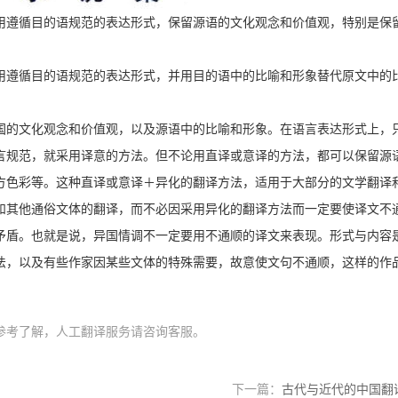
用遵循目的语规范的表达形式，保留源语的文化观念和价值观，特别是保
用遵循目的语规范的表达形式，并用目的语中的比喻和形象替代原文中的
国的文化观念和价值观，以及源语中的比喻和形象。在语言表达形式上，
言规范，就采用译意的方法。但不论用直译或意译的方法，都可以保留源
方色彩等。这种直译或意译＋异化的翻译方法，适用于大部分的文学翻译
和其他通俗文体的翻译，而不必因采用异化的翻译方法而一定要使译文不
矛盾。也就是说，异国情调不一定要用不通顺的译文来表现。形式与内容
法，以及有些作家因某些文体的特殊需要，故意使文句不通顺，这样的作
参考了解，人工翻译服务请咨询客服。
下一篇：
古代与近代的中国翻