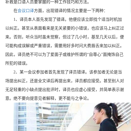
补救是口语人员要掌握的一种工作技巧和方法。
在
会议口译
方面，出现错译的情况主要是一下两种：
1
、译员本人首先发现了错译。他便应该立即找个适当时机加
以纠正。甚至从表面看来是无关紧要的小错误，也应该马上纠正过
来。否则，听众当时虽未觉察，但过了几小时，基至几天以后，便
可能构成误解或严重错误，需要用好多时问大费唇舌来加以纠正。
因此，译员绝不可以为了爱面子或维护所谓的“自尊心”面掩饰自己
所犯的错误。
2
、某一会议参加者首先发现了译员错译。该参加者无论是当
场提出纠正，还是全文译后再提出来，译员都应接受。甚至别人对
无足轻重的小缺点提出批评时，译员也应虚心接受，并简单表示谢
意。绝不要向提意见者解释，更不能与之争论。