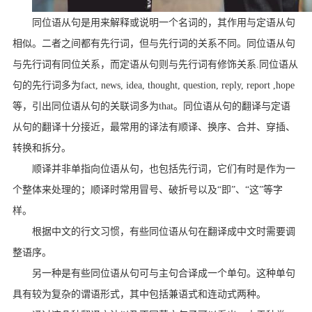
同位语从句是用来解释或说明一个名词的，其作用与定语从句
相似。二者之间都有先行词，但与先行词的关系不同。同位语从句
与先行词有同位关系，而定语从句则与先行词有修饰关系
.
同位语从
句的先行词多为
fact, news, idea, thought, question, reply, report ,hope
等，引出同位语从句的关联词多为
that
。同位语从句的翻译与定语
从句的翻译十分接近，最常用的译法有顺译、换序、合并、穿插、
转换和拆分。
顺译并非单指向位语从句，也包括先行词，它们有时是作为一
个整体来处理的；顺译时常用冒号、破折号以及“即”、“这”等字
样。
根据中文的行文习惯，有些同位语从句在翻译成中文时需要调
整语序。
另一种是有些同位语从句可与主句合译成一个单句。这种单句
具有较为复杂的谓语形式，其中包括兼语式和连动式两种。