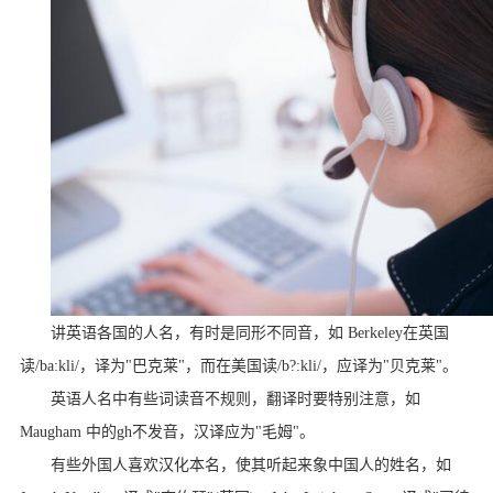
讲英语各国的人名，有时是同形不同音，如
Berkeley
在英国
读
/ba:kli/
，译为
"
巴克莱
"
，而在美国读
/b?:kli/
，应译为
"
贝克莱
"
。
英语人名中有些词读音不规则，翻译时要特别注意，如
Maugham
中的
gh
不发音，汉译应为
"
毛姆
"
。
有些外国人喜欢汉化本名，使其听起来象中国人的姓名，如