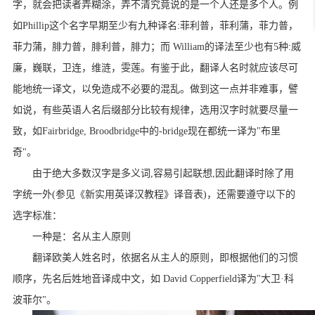
字，就会把读者弄糊涂，弄不清究竟说的是一个人还是多个人。例
如
Phillip
这个名字早期至少有九种译名
:
菲利普，菲利蒲，菲力普，
菲力蒲，腓力普，腓利普，腓力；而
William
的译法至少也有
5
种
:
威
廉，巍联，卫连，维涟，雯莲。有鉴于此，翻译人名时就应该尽可
能地统一译文，以免造成不必要的混乱。做到这一点并非难事，譬
如说，有些英语人名后缀部分比较有规律，选用汉字时就要尽量一
致，如
Fairbridge, Broodbridge
中的
-bridge
现在都统一译为
"
布里
奇
"
。
由于绝大多数汉字是多义词
,
容易引起联想
,
因此翻译时除了用
字统一外
(
参见《新实用英译汉教程》译音表
)
，还需要遵守以下的
选字标准：
一种是：名从主人原则
翻译欧美人姓名时，依据名从主人的原则，即根据他们的习惯
顺序，先名后姓地音译成中文，如
David Copperfield
译为
"
大卫·科
波菲尔
"
。