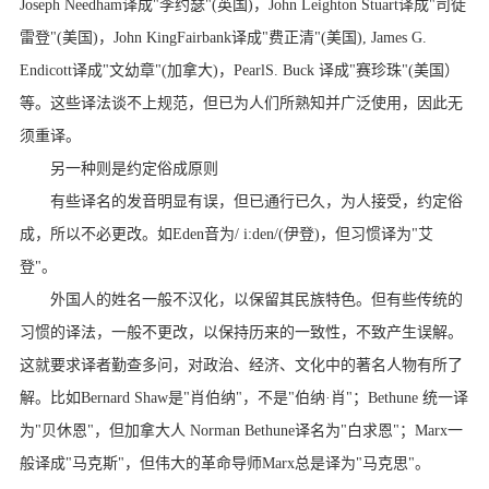
Joseph Needham
译成
"
李约瑟
"(
英国
)
，
John Leighton Stuart
译成
"
司徒
雷登
"(
美国
)
，
John KingFairbank
译成
"
费正清
"(
美国
), James G.
Endicott
译成
"
文幼章
"(
加拿大
)
，
PearlS. Buck
译成
"
赛珍珠
"(
美国）
等。这些译法谈不上规范，但已为人们所熟知并广泛使用，因此无
须重译。
另一种则是约定俗成原则
有些译名的发音明显有误，但已通行已久，为人接受，约定俗
成，所以不必更改。如
Eden
音为
/ i:den/(
伊登
)
，但习惯译为
"
艾
登
"
。
外国人的姓名一般不汉化，以保留其民族特色。但有些传统的
习惯的译法，一般不更改，以保持历来的一致性，不致产生误解。
这就要求译者勤查多问，对政治、经济、文化中的著名人物有所了
解。比如
Bernard Shaw
是
"
肖伯纳
"
，不是
"
伯纳·肖
"
；
Bethune
统一译
为
"
贝休恩
"
，但加拿大人
Norman Bethune
译名为
"
白求恩
"
；
Marx
一
般译成
"
马克斯
"
，但伟大的革命导师
Marx
总是译为
"
马克思
"
。