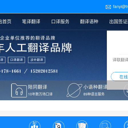
fanyi@t

站首页
笔译翻译
口译服务
翻译语种
出国签证
医学翻译
交替传译
口译新闻
法律翻译
同声传译
证件翻译报价
签证翻译
说明书翻译
译员外派
标书翻译
口译翻译报价
留学翻译
图纸
证材料翻译
小语种翻译
老挝语翻译
泰语翻译
西班牙语翻译
流水翻译
译联翻
意大利语翻译
葡萄牙语翻译
希伯来语翻译
翻译
在线
驾照翻译
陪同翻译
小语种翻译
本翻译
10年数万场口译
89种语言服务
疫苗接种证明翻译
检测报告翻译
检测报告英文版翻