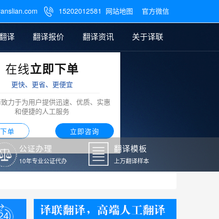
ranslian.com
15202012581
网站地图
官方微信

翻译
翻译报价
翻译资讯
关于译联
在线
立即下单
翻译
公证样本
笔译翻译报价
翻译模板
联系我们
更快、更省、更便宜
阿拉伯语翻译
译致力于为用户提供迅速、优质、实惠
和便捷的人工服务
下单
立即咨询
公证办理
翻译模板
10年专业公证代办
上万翻译样本