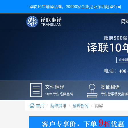
译联10年翻译品牌，20000家企业见证深圳翻译公司
网
合同翻译
陪同翻译
手册翻译
展会翻译
翻译新闻
文件翻译
广交会翻译
留学材料翻译
常用语种翻译
签
英文翻译
日语翻译
录取通知书翻译
银行
韩语翻译
法语翻译
国外录取通知书翻译
驾照
俄语翻译
德语翻译
成绩单翻译
国外
文件翻译
签证翻译
毕业证翻译
疫苗
10年专业笔译品牌
专业留学移民翻译
户口本翻译
新冠
首页
翻译资讯
翻译新闻
内容
学位证翻译
核酸
身份证翻译
核酸
译