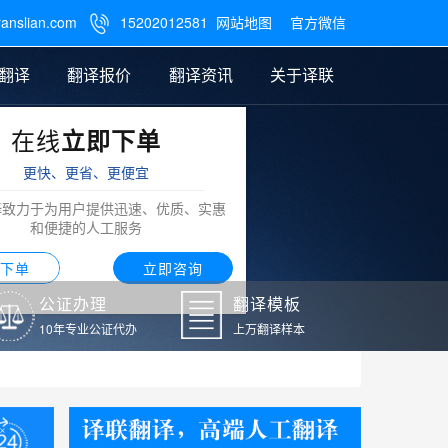
ranslian.com
15202012581
网站地图
官方微信

翻译
翻译报价
翻译资讯
关于译联
在线
立即下单
翻译
公证样本
笔译翻译报价
翻译模板
联系我们
更快、更省、更便宜
阿拉伯语翻译
译致力于为用户提供迅速、优质、实惠
和便捷的人工服务
下单
立即咨询
公证办理
翻译模板
10年专业公证代办
上万翻译样本