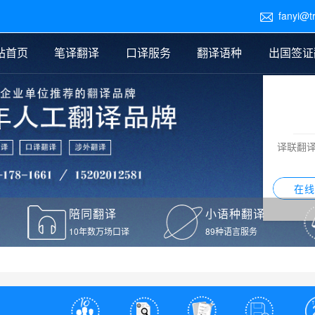
fanyi@t

站首页
笔译翻译
口译服务
翻译语种
出国签证
医学翻译
交替传译
口译新闻
法律翻译
同声传译
证件翻译报价
签证翻译
说明书翻译
译员外派
标书翻译
口译翻译报价
留学翻译
图纸
证材料翻译
小语种翻译
老挝语翻译
泰语翻译
西班牙语翻译
流水翻译
译联翻
意大利语翻译
葡萄牙语翻译
希伯来语翻译
翻译
在线
驾照翻译
陪同翻译
小语种翻译
本翻译
10年数万场口译
89种语言服务
疫苗接种证明翻译
检测报告翻译
检测报告英文版翻