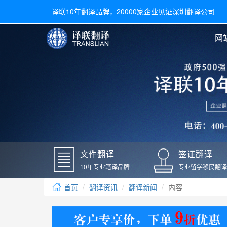
译联10年翻译品牌，20000家企业见证深圳翻译公司
网
合同翻译
陪同翻译
手册翻译
展会翻译
翻译新闻
文件翻译
广交会翻译
留学材料翻译
常用语种翻译
签
英文翻译
日语翻译
录取通知书翻译
银行
韩语翻译
法语翻译
国外录取通知书翻译
驾照
俄语翻译
德语翻译
成绩单翻译
国外
文件翻译
签证翻译
毕业证翻译
疫苗
10年专业笔译品牌
专业留学移民翻译
户口本翻译
新冠
首页
翻译资讯
翻译新闻
内容
学位证翻译
核酸
身份证翻译
核酸
译