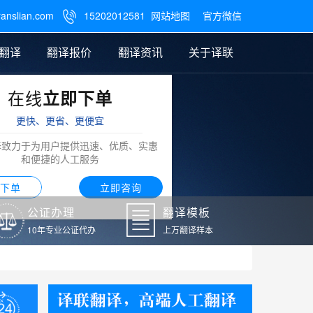
ranslian.com
15202012581
网站地图
官方微信

翻译
翻译报价
翻译资讯
关于译联
在线
立即下单
翻译
公证样本
笔译翻译报价
翻译模板
联系我们
更快、更省、更便宜
阿拉伯语翻译
译致力于为用户提供迅速、优质、实惠
和便捷的人工服务
下单
立即咨询
公证办理
翻译模板
10年专业公证代办
上万翻译样本