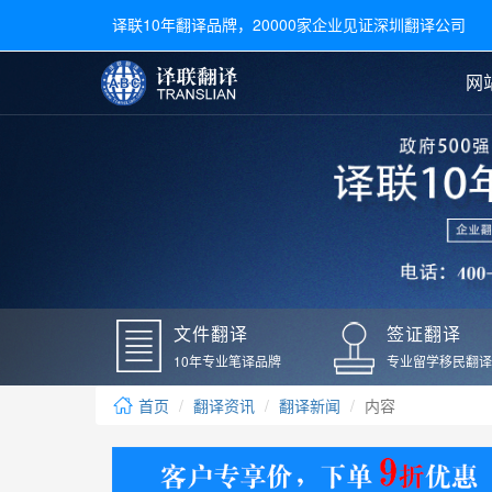
译联10年翻译品牌，20000家企业见证深圳翻译公司
网
合同翻译
陪同翻译
手册翻译
展会翻译
翻译新闻
文件翻译
广交会翻译
留学材料翻译
常用语种翻译
签
英文翻译
日语翻译
录取通知书翻译
银行
韩语翻译
法语翻译
国外录取通知书翻译
驾照
俄语翻译
德语翻译
成绩单翻译
国外
文件翻译
签证翻译
毕业证翻译
疫苗
10年专业笔译品牌
专业留学移民翻译
户口本翻译
新冠
首页
翻译资讯
翻译新闻
内容
学位证翻译
核酸
身份证翻译
核酸
译