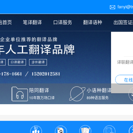
fanyi@t

站首页
笔译翻译
口译服务
翻译语种
出国签证
医学翻译
交替传译
口译新闻
法律翻译
同声传译
证件翻译报价
签证翻译
说明书翻译
译员外派
标书翻译
口译翻译报价
留学翻译
图纸
证材料翻译
小语种翻译
老挝语翻译
泰语翻译
西班牙语翻译
流水翻译
译联翻
意大利语翻译
葡萄牙语翻译
希伯来语翻译
翻译
在线
驾照翻译
陪同翻译
小语种翻译
本翻译
10年数万场口译
89种语言服务
疫苗接种证明翻译
检测报告翻译
检测报告英文版翻