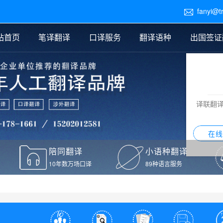
fanyi@t

站首页
笔译翻译
口译服务
翻译语种
出国签证
医学翻译
交替传译
口译新闻
法律翻译
同声传译
证件翻译报价
签证翻译
说明书翻译
译员外派
标书翻译
口译翻译报价
留学翻译
图纸
证材料翻译
小语种翻译
老挝语翻译
泰语翻译
西班牙语翻译
流水翻译
译联翻
意大利语翻译
葡萄牙语翻译
希伯来语翻译
翻译
在线
驾照翻译
陪同翻译
小语种翻译
本翻译
10年数万场口译
89种语言服务
疫苗接种证明翻译
检测报告翻译
检测报告英文版翻