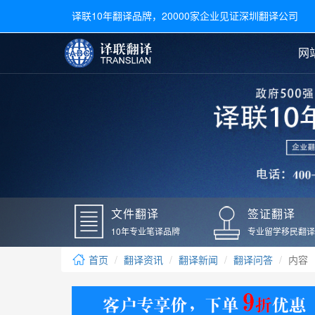
译联10年翻译品牌，20000家企业见证深圳翻译公司
网
合同翻译
陪同翻译
手册翻译
展会翻译
翻译新闻
文件翻译
广交会翻译
留学材料翻译
常用语种翻译
签
英文翻译
日语翻译
录取通知书翻译
银行
韩语翻译
法语翻译
国外录取通知书翻译
驾照
俄语翻译
德语翻译
成绩单翻译
国外
文件翻译
签证翻译
毕业证翻译
疫苗
10年专业笔译品牌
专业留学移民翻译
户口本翻译
新冠
首页
翻译资讯
翻译新闻
翻译问答
内容
学位证翻译
核酸
身份证翻译
核酸
译