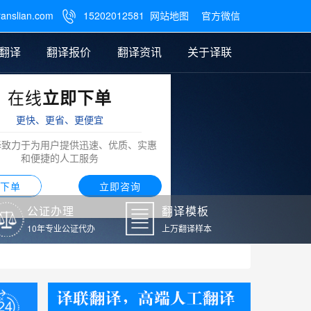
ranslian.com
15202012581
网站地图
官方微信

翻译
翻译报价
翻译资讯
关于译联
在线
立即下单
翻译
公证样本
笔译翻译报价
翻译模板
联系我们
更快、更省、更便宜
阿拉伯语翻译
译致力于为用户提供迅速、优质、实惠
和便捷的人工服务
下单
立即咨询
公证办理
翻译模板
10年专业公证代办
上万翻译样本