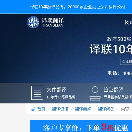
译联10年翻译品牌，20000家企业见证深圳翻译公司
网
合同翻译
陪同翻译
手册翻译
展会翻译
翻译新闻
文件翻译
广交会翻译
留学材料翻译
常用语种翻译
签
英文翻译
日语翻译
录取通知书翻译
银行
韩语翻译
法语翻译
国外录取通知书翻译
驾照
俄语翻译
德语翻译
成绩单翻译
国外
文件翻译
签证翻译
毕业证翻译
疫苗
10年专业笔译品牌
专业留学移民翻译
户口本翻译
新冠
首页
翻译资讯
翻译新闻
翻译问答
内容
学位证翻译
核酸
身份证翻译
核酸
译