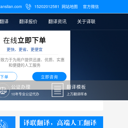
ranslian.com
15202012581
网站地图
官方微信

翻译
翻译报价
翻译资讯
关于译联
在线
立即下单
翻译
公证样本
笔译翻译报价
翻译模板
联系我们
更快、更省、更便宜
阿拉伯语翻译
译致力于为用户提供迅速、优质、实惠
和便捷的人工服务
下单
立即咨询
公证办理
翻译模板
10年专业公证代办
上万翻译样本