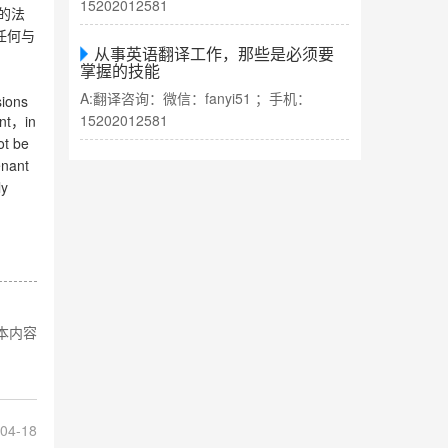
15202012581
的法
任何与
从事英语翻译工作，那些是必须要
掌握的技能
A:翻译咨询：微信：fanyi51 ；手机：
sions
15202012581
nt
in
，
ot be
enant
ly
本内容
04-18