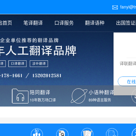
fanyi@t

站首页
笔译翻译
口译服务
翻译语种
出国签证
医学翻译
交替传译
口译新闻
法律翻译
同声传译
证件翻译报价
签证翻译
说明书翻译
译员外派
标书翻译
口译翻译报价
留学翻译
图纸
证材料翻译
小语种翻译
老挝语翻译
泰语翻译
西班牙语翻译
流水翻译
译联翻
意大利语翻译
葡萄牙语翻译
希伯来语翻译
翻译
在线
驾照翻译
陪同翻译
小语种翻译
本翻译
10年数万场口译
89种语言服务
疫苗接种证明翻译
检测报告翻译
检测报告英文版翻