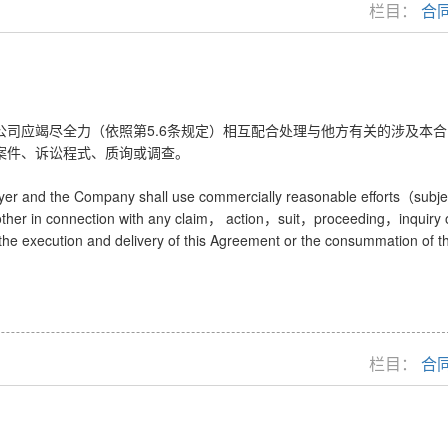
栏目：
合
5.6
公司应竭尽全力（依照第
条规定）相互配合处理与他方有关的涉及本合
案件、诉讼程式、质询或调查。
yer and the Company shall use commercially reasonable efforts
subje
（
other in connection with any claim
action
suit
proceeding
inquiry 
，
，
，
，
o the execution and delivery of this Agreement or the consummation of t
栏目：
合