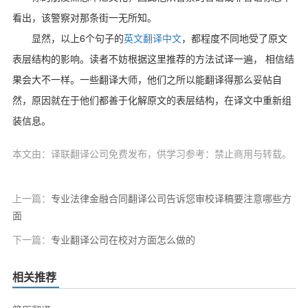
看出，该警察对那条街一无所知。
6
显然，以上
个句子的
英文
翻译
中文
，都程度不同地受了原文
表层结构的影响。读者不妨根据这里推荐的方法试译一遍，
相信结
果会大不一样。一些翻译大师，他们之所以能翻译得那么妥帖自
然，原因就在于他们都善于化解原文的表层结构，在译文中重新组
装信息。
本文由：译联翻译公司免费发布，供学习参考：禁止商用与转载。
上一篇：
专业法律金融合同翻译公司告诉您审校译稿要注意哪些方
面
下一篇：
专业翻译公司在校对方面怎么做的
相关推荐