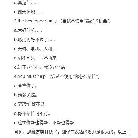
d.
…..
真运气
e.
……
谢天谢地
3.the best opportunity
（尝试不使用“最好的机会”）
a.
…..
大好时机
b.
…..
形势再好不过了
c.
…..
天时、地利、人和
d.
机不可失，时不再来
e.
过了这个村，就没这个店
4.You must help
（尝试不使用“你必须帮忙”）
a.
全靠你了。
b.
请多关照。
c.
.
帮帮忙
好不好。
d.
你不帮忙可不行。
e.
这忙你帮也得帮，不帮也得帮！
可见，思维定势打破了，翻译在表达的潜力是很大的。以上同