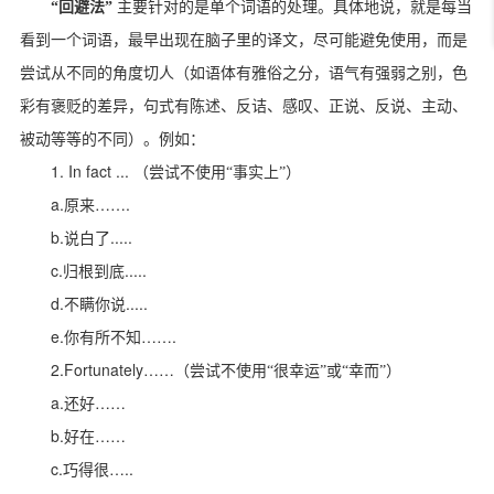
“回避法”
主要针对的是单个词语的处理。具体地说，就是每当
看到一个词语，最早出现在脑子里的译文，尽可能避免使用，而是
尝试从不同的角度切人（如语体有雅俗之分，语气有强弱之别，色
彩有褒贬的差异，句式有陈述、反诘、感叹、正说、反说、主动、
被动等等的不同）。例如：
1. In fact ...
（尝试不使用“事实上”）
a.
…….
原来
b.
.....
说白了
c.
.....
归根到底
d.
.....
不瞒你说
e.
…….
你有所不知
2.Fortunately……
（尝试不使用“很幸运”或“幸而”）
a.
……
还好
b.
……
好在
c.
…..
巧得很