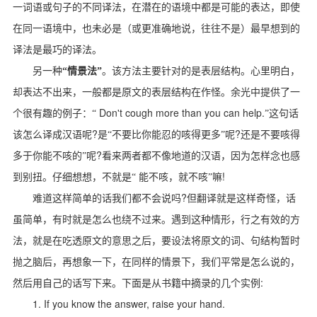
一词语或句子的不同译法，在潜在的语境中都是可能的表达，即使
在同一语境中，也未必是（或更准确地说，往往不是）最早想到的
译法是最巧的译法。
另一种
“情景法”
。该方法主要针对的是表层结构。心里明白，
却表达不出来，一般都是原文的表层结构在作怪。余光中提供了一
Don't cough more than you can help.
个很有趣的例子：“
”这句话
?
?
该怎么译成汉语呢
是“不要比你能忍的咳得更多”呢
还是不要咳得
?
多于你能不咳的”呢
看来两者都不像地道的汉语，因为怎样念也感
!
到别扭。仔细想想，不就是“
能不咳，就不咳”嘛
?
难道这样简单的话我们都不会说吗
但翻译就是这样奇怪，话
虽简单，有时就是怎么也绕不过来。遇到这种情形，行之有效的方
法，就是在吃透原文的意思之后，要设法将原文的词、句结构暂时
抛之脑后，再想象一下，在同样的情景下，我们平常是怎么说的，
:
然后用自己的话写下来。下面是从书籍中摘录的几个实例
1. If you know the answer, raise your hand.