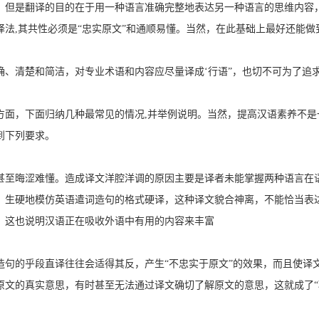
，但是翻译的目的在于用一种语言准确完整地表达另一种语言的思维内容
法,其共性必须是“忠实原文”和通顺易懂。当然，在此基础上最好还能做
确、清楚和简洁，对专业术语和内容应尽量译成‘行语”，也切不可为了追
方面，下面归纳几种最常见的情况,并举例说明。当然，提高汉语素养不是
到下列要求。
甚至晦涩难懂。造成译文洋腔洋调的原因主要是译者未能掌握两种语言在
，生硬地模仿英语遣词造句的格式硬译，这种译文貌合神离，不能恰当表
，这也说明汉语正在吸收外语中有用的内容来丰富
造句的乎段直译往往会适得其反，产生“不忠实于原文”的效果，而且使译
原文的真实意思，有时甚至无法通过译文确切了解原文的意思，这就成了“