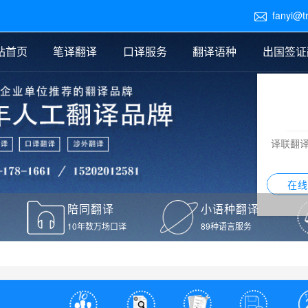
fanyi@t

站首页
笔译翻译
口译服务
翻译语种
出国签证
医学翻译
交替传译
口译新闻
法律翻译
同声传译
证件翻译报价
签证翻译
说明书翻译
译员外派
标书翻译
口译翻译报价
留学翻译
图纸
证材料翻译
小语种翻译
老挝语翻译
泰语翻译
西班牙语翻译
流水翻译
译联翻
意大利语翻译
葡萄牙语翻译
希伯来语翻译
翻译
在线
驾照翻译
陪同翻译
小语种翻译
本翻译
10年数万场口译
89种语言服务
疫苗接种证明翻译
检测报告翻译
检测报告英文版翻