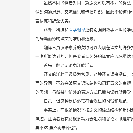
虽然不同的译者对同一篇原文可以有不同的译法
做到沟通恩想、交流信息和传播知识，因此不论何种译
言精练和辞藻优美。
此外，科技和
医学翻译
还特别强调叙事述理的准
的辞藻而影响译文的准确和通顺。
翻译人员汉语素养的欠缺可以表现在译文的许多
一夕所能达到的，但是著者认为好的译文应该尽量达
首先：翻译要避免洋腔洋调
译文的洋腔洋调极为常见，这种译文读来拗口，
面的异同，不敢突破原文语法结构和词汇意义的束缚
的思想。虽然某些仿外的表达方式已能为读者所接受
自己，但这种模仿必需符合汉语的习惯和规范。
事实上，在很多情况下按原文的语法结构和用词
洋腔，让读者要花费很多精力去咀嚼和捉摸才能理解
矣不达,虽泽犹未译也”。