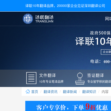
译联10年翻译品牌，20000家企业见证深圳翻译公司
网
合同翻译
陪同翻译
手册翻译
展会翻译
翻译新闻
文件翻译
广交会翻译
留学材料翻译
常用语种翻译
签
英文翻译
日语翻译
录取通知书翻译
银行
韩语翻译
法语翻译
国外录取通知书翻译
驾照
俄语翻译
德语翻译
成绩单翻译
国外
文件翻译
签证翻译
毕业证翻译
疫苗
10年专业笔译品牌
专业留学移民翻译
户口本翻译
新冠
首页
翻译资讯
翻译新闻
翻译知识
内容
学位证翻译
核酸
身份证翻译
核酸
译