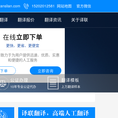
ranslian.com
15202012581
网站地图
官方微信

翻译
翻译报价
翻译资讯
关于译联
在线
立即下单
翻译
公证样本
笔译翻译报价
翻译模板
联系我们
更快、更省、更便宜
阿拉伯语翻译
译致力于为用户提供迅速、优质、实惠
和便捷的人工服务
下单
立即咨询
公证办理
翻译模板
10年专业公证代办
上万翻译样本