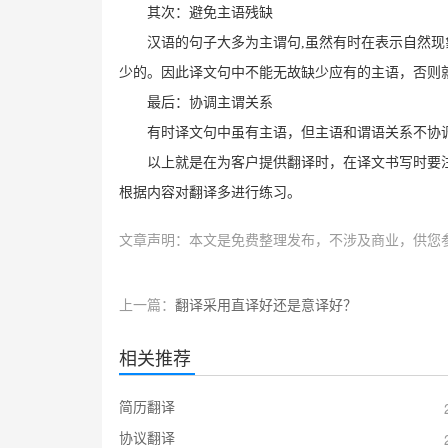
其次：避免主语残缺
汉语的句子大多为主谓句,虽然有时在表示自然
少的。因此译文句中不能无故缺少应有的主语，否则
最后：协调主谓关系
有时译文句中虽有主语，但主语和谓语关系不协
以上就是在为客户提供翻译时，在译文书写时要
根据内容对翻译多进行练习。
文章声明：本文是免费整理发布，不涉及商业，供您
上一篇：
翻译采用直译好还是意译好？
相关推荐
简历翻译
协议翻译