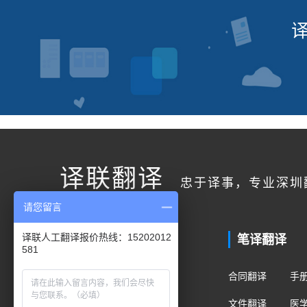
译联翻译
忠于译事，专业深圳
请您留言
联系我们
笔译翻译
译联人工翻译报价热线：15202012
581
客户服务
合同翻译
手
400电话：400-178-1661
文件翻译
医