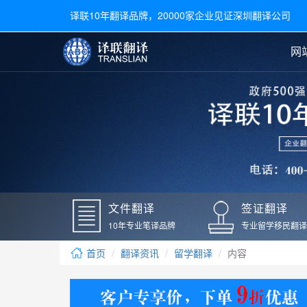
译联10年翻译品牌，20000家企业见证深圳翻译公司
网
合同翻译
陪同翻译
手册翻译
展会翻译
翻译新闻
文件翻译
广交会翻译
留学材料翻译
常用语种翻译
签
英文翻译
日语翻译
录取通知书翻译
银行
韩语翻译
法语翻译
国外录取通知书翻译
驾照
俄语翻译
德语翻译
成绩单翻译
国外
文件翻译
签证翻译
毕业证翻译
疫苗
10年专业笔译品牌
专业留学移民翻译
户口本翻译
新冠
首页
翻译资讯
留学翻译
内容
学位证翻译
核酸
身份证翻译
核酸
译