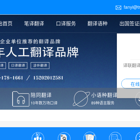
fanyi@t

站首页
笔译翻译
口译服务
翻译语种
出国签证
医学翻译
交替传译
口译新闻
法律翻译
同声传译
证件翻译报价
签证翻译
说明书翻译
译员外派
标书翻译
口译翻译报价
留学翻译
图纸
证材料翻译
小语种翻译
老挝语翻译
泰语翻译
西班牙语翻译
流水翻译
译联翻
意大利语翻译
葡萄牙语翻译
希伯来语翻译
翻译
在线
驾照翻译
陪同翻译
小语种翻译
本翻译
10年数万场口译
89种语言服务
疫苗接种证明翻译
检测报告翻译
检测报告英文版翻