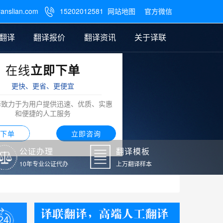
ranslian.com
15202012581
网站地图
官方微信

翻译
翻译报价
翻译资讯
关于译联
在线
立即下单
翻译
公证样本
笔译翻译报价
翻译模板
联系我们
更快、更省、更便宜
阿拉伯语翻译
译致力于为用户提供迅速、优质、实惠
和便捷的人工服务
下单
立即咨询
公证办理
翻译模板
10年专业公证代办
上万翻译样本