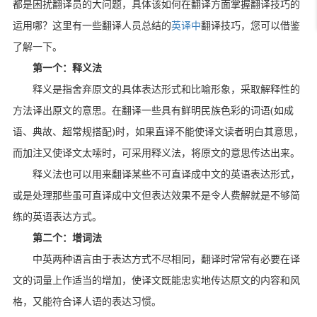
都是困扰翻译员的大问题，具体该如何在翻译方面掌握翻译技巧的
运用哪？这里有一些翻译人员总结的
英译中
翻译技巧，您可以借鉴
了解一下。
第一个：释义法
释义是指舍弃原文的具体表达形式和比喻形象，采取解释性的
方法译出原文的意思。在翻译一些具有鲜明民族色彩的词语(如成
语、典故、超常规搭配)时，如果直译不能使译文读者明白其意思，
而加注又使译文太嗦时，可采用释义法，将原文的意思传达出来。
释义法也可以用来翻译某些不可直译成中文的英语表达形式，
或是处理那些虽可直译成中文但表达效果不是令人费解就是不够简
练的英语表达方式。
第二个：增词法
中英两种语言由于表达方式不尽相同，翻译时常常有必要在译
文的词量上作适当的增加，使译文既能忠实地传达原文的内容和风
格，又能符合译人语的表达习惯。