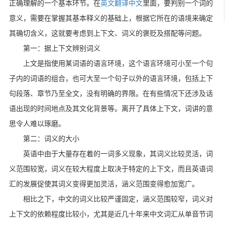
正确理解的一个基本环节。在
英文翻译中文
里面，要判别一个词的
意义，需要在掌握其基本释义的基础上，根据它所在的语境来确定
其确切含义，这就要考虑到上下文、词义的褒贬及搭配等问题。
第一：据上下文辨别词义
上文是指使用某词语的语言环境，这个语言环境可小至一个句
子内的词语的组合，也可大至一个句子以外的语言环境，包括上下
句段落、章节乃至全文，没有明确的界限。在有些情况下还涉及话
语出现的时间地点及其文化背景等。离开了具体上下文，词讲的意
思令人难以琢磨。
第二：词义的大小
英语中由于大量存在着的一词多义现象，其词义比较灵活，词
义范围较宽，词义在较大程度上取决于特定的上下文，而且英语词
汇的发展促使其词义变得更加灵活，涵义范围变得愈加宽广。
相比之下，中文的词义比较严谨固定，涵义范围较窄，词义对
上下文的依赖程度比较小，尤其是近几十年来中文词汇从单音节词