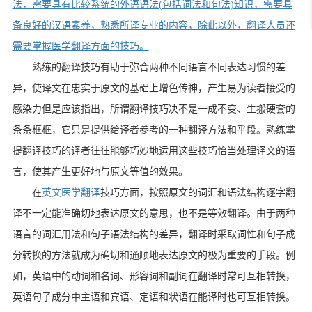
法，需要具有比较系统的外语语法(包括词法和句法)知识，需要具
备良好的汉语素养，熟悉所译专业的内容，除此以外，翻译人员还
需要掌握医学翻译方面的技巧。
熟练的翻译技巧有助于弥合两种不同语言不同表达习惯的差
异，使译文在忠实于原文的基础上增色传神，产生易为读者接受的
感染力但是应该指出，所谓翻译技巧决不是一成不变、生搬硬套的
条条框框，它只是提供给译者参考的一种翻译方法和乎段。熟练掌
提翻译技巧的译者往往能够巧妙地运用这些技巧怡当处理译文的语
言，使其产生更好地与原文等值的效果。
在
英文医学翻译
技巧方面，按照原文的词汇和语法结构逐字翻
译不一定能准确切地表达原文的意思，也不是等效翻译。由于两种
语言的词汇用法和句子语法结构的差异，翻译时采取词性和句子成
分转换的方法就成为确切和通顺地表达原文的极为重要的手段。例
如，英语中的动词和名词、形容词和副词在翻译时常可互相转换，
英语句子成分中主语和宾语、定语和状语在能译时也可互相转换。