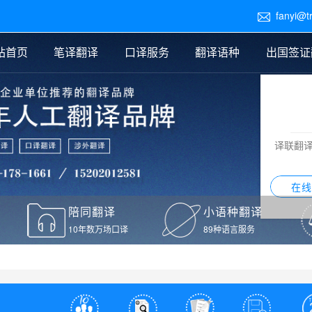
fanyi@t

站首页
笔译翻译
口译服务
翻译语种
出国签证
医学翻译
交替传译
口译新闻
法律翻译
同声传译
证件翻译报价
签证翻译
说明书翻译
译员外派
标书翻译
口译翻译报价
留学翻译
图纸
证材料翻译
小语种翻译
老挝语翻译
泰语翻译
西班牙语翻译
流水翻译
译联翻
意大利语翻译
葡萄牙语翻译
希伯来语翻译
翻译
在线
驾照翻译
陪同翻译
小语种翻译
本翻译
10年数万场口译
89种语言服务
疫苗接种证明翻译
检测报告翻译
检测报告英文版翻