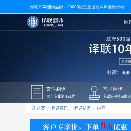
译联10年翻译品牌，20000家企业见证深圳翻译公司
网
合同翻译
陪同翻译
手册翻译
展会翻译
翻译新闻
文件翻译
广交会翻译
留学材料翻译
常用语种翻译
签
英文翻译
日语翻译
录取通知书翻译
银行
韩语翻译
法语翻译
国外录取通知书翻译
驾照
俄语翻译
德语翻译
成绩单翻译
国外
文件翻译
签证翻译
毕业证翻译
疫苗
10年专业笔译品牌
专业留学移民翻译
户口本翻译
新冠
首页
翻译资讯
翻译新闻
内容
学位证翻译
核酸
身份证翻译
核酸
译