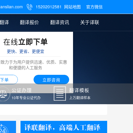
ranslian.com
15202012581
网站地图
官方微信

翻译
翻译报价
翻译资讯
关于译联
在线
立即下单
翻译
公证样本
笔译翻译报价
翻译模板
联系我们
更快、更省、更便宜
阿拉伯语翻译
译致力于为用户提供迅速、优质、实惠
和便捷的人工服务
下单
立即咨询
公证办理
翻译模板
10年专业公证代办
上万翻译样本