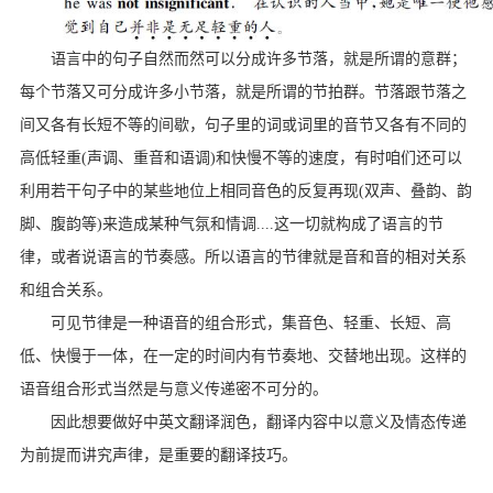
语言中的句子自然而然可以分成许多节落，就是所谓的意群；
每个节落又可分成许多小节落，就是所谓的节拍群。节落跟节落之
间又各有长短不等的间歇，句子里的词或词里的音节又各有不同的
高低轻重(声调、重音和语调)和快慢不等的速度，有时咱们还可以
利用若干句子中的某些地位上相同音色的反复再现(双声、叠韵、韵
脚、腹韵等)来造成某种气氛和情调....这一切就构成了语言的节
律，或者说语言的节奏感。所以语言的节律就是音和音的相对关系
和组合关系。
可见节律是一种语音的组合形式，集音色、轻重、长短、高
低、快慢于一体，在一定的时间内有节奏地、交替地出现。这样的
语音组合形式当然是与意义传递密不可分的。
因此想要做好中英文翻译润色，翻译内容中以意义及情态传递
为前提而讲究声律，是重要的翻译技巧。