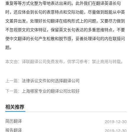
重复等等方式化整为零地表达出来的。此外我们在翻译英语长句
时，还应体会到长句的表意特点和交际功能，尽量做到既能从中英
文差异出发，处理好长句翻译在结构形式上的问题，又要尽力做到
不忽视原文的文体特征，保留英文长句表达的多重思维特点，不要
使中文翻译的长句产生松散和脱节感，妥善处理译句的内在联接问
题。
本文由：译联翻译公司免费发布，供学习参考：禁止商用与转载。
上一篇：
法律诉讼文件如何选择翻译公司
下一篇：
上海哪家专业的翻译公司比较好
相关推荐
简历翻译
2019-12-30
报告翻译
2019-12-30