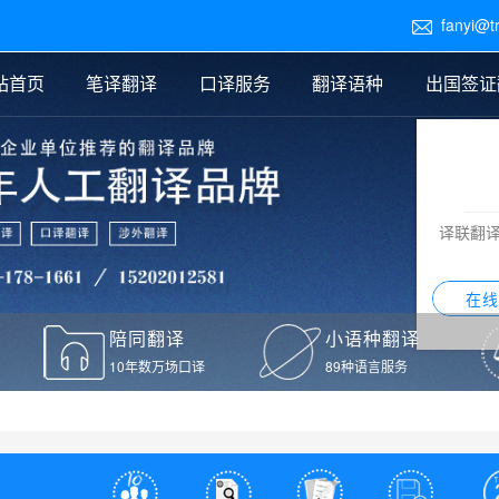
fanyi@t

站首页
笔译翻译
口译服务
翻译语种
出国签证
医学翻译
交替传译
口译新闻
法律翻译
同声传译
证件翻译报价
签证翻译
说明书翻译
译员外派
标书翻译
口译翻译报价
留学翻译
图纸
证材料翻译
小语种翻译
老挝语翻译
泰语翻译
西班牙语翻译
流水翻译
译联翻
意大利语翻译
葡萄牙语翻译
希伯来语翻译
翻译
在线
驾照翻译
陪同翻译
小语种翻译
本翻译
10年数万场口译
89种语言服务
疫苗接种证明翻译
检测报告翻译
检测报告英文版翻