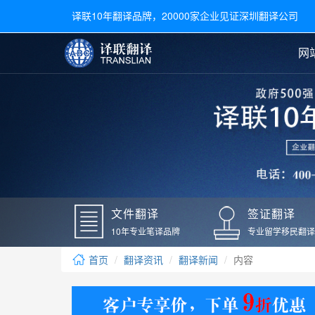
译联10年翻译品牌，20000家企业见证深圳翻译公司
网
合同翻译
陪同翻译
手册翻译
展会翻译
翻译新闻
文件翻译
广交会翻译
留学材料翻译
常用语种翻译
签
英文翻译
日语翻译
录取通知书翻译
银行
韩语翻译
法语翻译
国外录取通知书翻译
驾照
俄语翻译
德语翻译
成绩单翻译
国外
文件翻译
签证翻译
毕业证翻译
疫苗
10年专业笔译品牌
专业留学移民翻译
户口本翻译
新冠
首页
翻译资讯
翻译新闻
内容
学位证翻译
核酸
身份证翻译
核酸
译