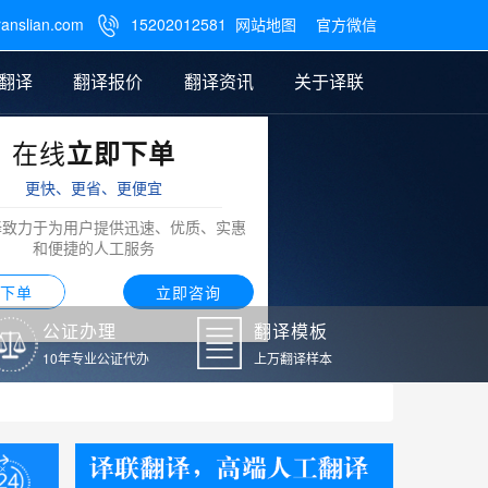
ranslian.com
15202012581
网站地图
官方微信

翻译
翻译报价
翻译资讯
关于译联
在线
立即下单
翻译
公证样本
笔译翻译报价
翻译模板
联系我们
更快、更省、更便宜
阿拉伯语翻译
译致力于为用户提供迅速、优质、实惠
和便捷的人工服务
下单
立即咨询
公证办理
翻译模板
10年专业公证代办
上万翻译样本